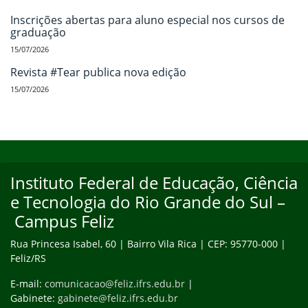
Inscrições abertas para aluno especial nos cursos de
graduação
15/07/2026
Revista #Tear publica nova edição
15/07/2026
Início do rodapé
Fim do conteúdo
Instituto Federal de Educação, Ciência
e Tecnologia do Rio Grande do Sul –
Campus Feliz
Rua Princesa Isabel, 60 | Bairro Vila Rica | CEP: 95770-000 |
Feliz/RS
E-mail:
comunicacao@feliz.ifrs.edu.br
|
Gabinete:
gabinete@feliz.ifrs.edu.br