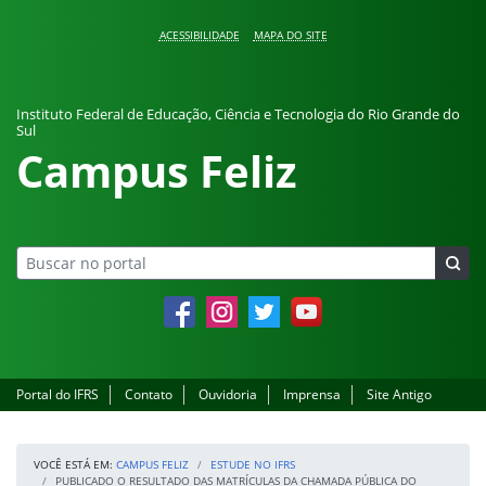
Pular para o conteúdo
ACESSIBILIDADE
MAPA DO SITE
Instituto Federal de Educação, Ciência e Tecnologia do Rio Grande do
Sul
Campus Feliz
Facebook
Instagram
Twitter
YouTube
Portal do IFRS
Contato
Ouvidoria
Imprensa
Site Antigo
VOCÊ ESTÁ EM:
CAMPUS FELIZ
ESTUDE NO IFRS
PUBLICADO O RESULTADO DAS MATRÍCULAS DA CHAMADA PÚBLICA DO