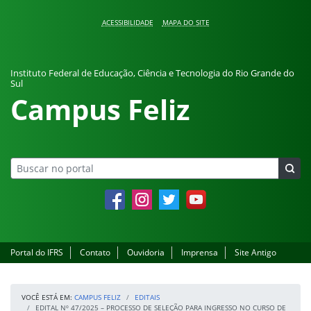
Pular para o conteúdo
ACESSIBILIDADE
MAPA DO SITE
Instituto Federal de Educação, Ciência e Tecnologia do Rio Grande do
Sul
Campus Feliz
Facebook
Instagram
Twitter
YouTube
Portal do IFRS
Contato
Ouvidoria
Imprensa
Site Antigo
VOCÊ ESTÁ EM:
CAMPUS FELIZ
EDITAIS
EDITAL Nº 47/2025 – PROCESSO DE SELEÇÃO PARA INGRESSO NO CURSO DE