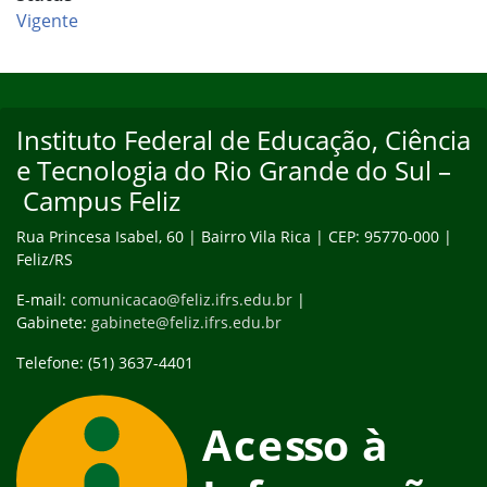
Vigente
Início do rodapé
Fim do conteúdo
Instituto Federal de Educação, Ciência
e Tecnologia do Rio Grande do Sul –
Campus Feliz
Rua Princesa Isabel, 60 | Bairro Vila Rica | CEP: 95770-000 |
Feliz/RS
E-mail:
comunicacao@feliz.ifrs.edu.br
|
Gabinete:
gabinete@feliz.ifrs.edu.br
Telefone: (51) 3637-4401