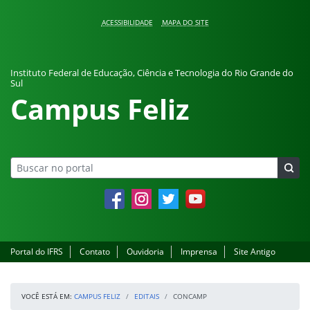
Pular para o conteúdo
ACESSIBILIDADE
MAPA DO SITE
Instituto Federal de Educação, Ciência e Tecnologia do Rio Grande do
Sul
Campus Feliz
Facebook
Instagram
Twitter
YouTube
Portal do IFRS
Contato
Ouvidoria
Imprensa
Site Antigo
VOCÊ ESTÁ EM:
CAMPUS FELIZ
EDITAIS
CONCAMP