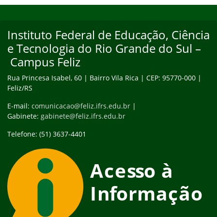
Início do rodapé
Fim do conteúdo
Instituto Federal de Educação, Ciência
e Tecnologia do Rio Grande do Sul –
Campus Feliz
Rua Princesa Isabel, 60 | Bairro Vila Rica | CEP: 95770-000 |
Feliz/RS
E-mail:
comunicacao@feliz.ifrs.edu.br
|
Gabinete:
gabinete@feliz.ifrs.edu.br
Telefone: (51) 3637-4401