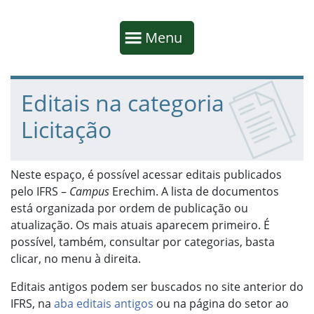
Início da navegação
Mostrar
Menu
Fim da navegação
Início do conteúdo
Editais na categoria
Licitação
Neste espaço, é possível acessar editais publicados
pelo IFRS –
Campus
Erechim. A lista de documentos
está organizada por ordem de publicação ou
atualização. Os mais atuais aparecem primeiro. É
possível, também, consultar por categorias, basta
clicar, no menu à direita.
Editais antigos podem ser buscados no site anterior do
IFRS, na
aba editais antigos
ou na página do setor ao