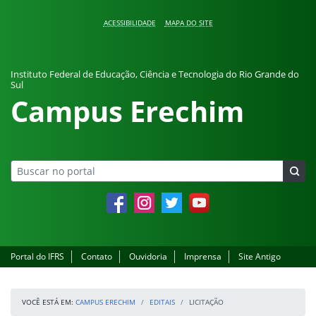
Pular para o conteúdo
ACESSIBILIDADE
MAPA DO SITE
Instituto Federal de Educação, Ciência e Tecnologia do Rio Grande do
Sul
Campus Erechim
Facebook
Instagram
Twitter
YouTube
Portal do IFRS
Contato
Ouvidoria
Imprensa
Site Antigo
VOCÊ ESTÁ EM:
CAMPUS ERECHIM
EDITAIS
LICITAÇÃO