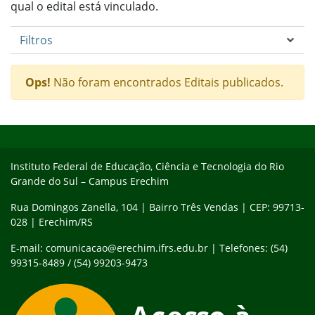
qual o edital está vinculado.
Filtros
Ops!
Não foram encontrados Editais publicados.
Início do rodapé
Fim do conteúdo
Instituto Federal de Educação, Ciência e Tecnologia do Rio
Grande do Sul – Campus Erechim
Rua Domingos Zanella, 104 | Bairro Três Vendas | CEP: 99713-
028 | Erechim/RS
E-mail: comunicacao@erechim.ifrs.edu.br | Telefones: (54)
99315-8489 / (54) 99203-9473