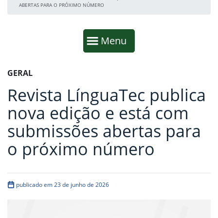
ABERTAS PARA O PRÓXIMO NÚMERO
Início da navegação
Mostrar
Menu
Fim da navegação
Início do conteúdo
GERAL
Revista LínguaTec publica
nova edição e está com
submissões abertas para
o próximo número
publicado em 23 de junho de 2026