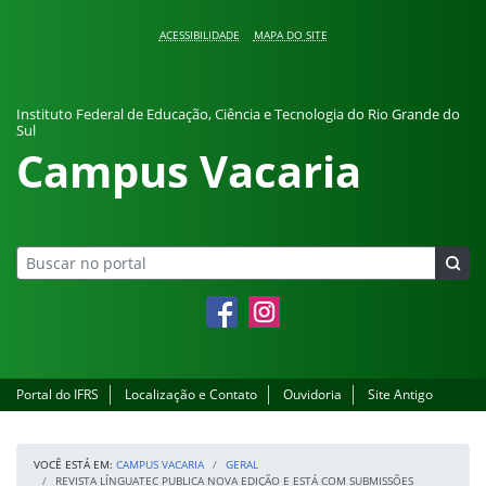
Pular para o conteúdo
ACESSIBILIDADE
MAPA DO SITE
Instituto Federal de Educação, Ciência e Tecnologia do Rio Grande do
Sul
Campus Vacaria
Facebook
Instagram
Portal do IFRS
Localização e Contato
Ouvidoria
Site Antigo
VOCÊ ESTÁ EM:
CAMPUS VACARIA
GERAL
REVISTA LÍNGUATEC PUBLICA NOVA EDIÇÃO E ESTÁ COM SUBMISSÕES