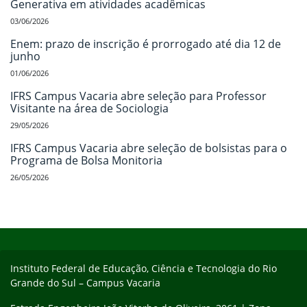
Generativa em atividades acadêmicas
03/06/2026
Enem: prazo de inscrição é prorrogado até dia 12 de
junho
01/06/2026
IFRS Campus Vacaria abre seleção para Professor
Visitante na área de Sociologia
29/05/2026
IFRS Campus Vacaria abre seleção de bolsistas para o
Programa de Bolsa Monitoria
26/05/2026
Início do rodapé
Fim do conteúdo
Instituto Federal de Educação, Ciência e Tecnologia do Rio
Grande do Sul – Campus Vacaria