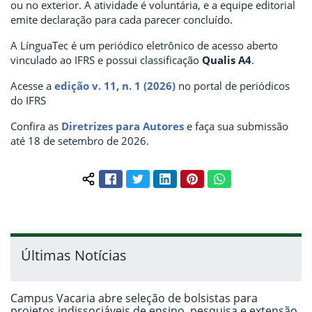
ou no exterior. A atividade é voluntária, e a equipe editorial
emite declaração para cada parecer concluído.
A LínguaTec é um periódico eletrônico de acesso aberto
vinculado ao IFRS e possui classificação
Qualis A4
.
Acesse a
edição v. 11, n. 1 (2026)
no portal de periódicos
do IFRS
Confira as
Diretrizes para Autores
e faça sua submissão
até 18 de setembro de 2026.
Facebook
Twitter
LinkedIn
Pinterest
WhatsApp
Compartilhar conteúdo:
Últimas Notícias
Campus Vacaria abre seleção de bolsistas para
projetos indissociáveis de ensino, pesquisa e extensão