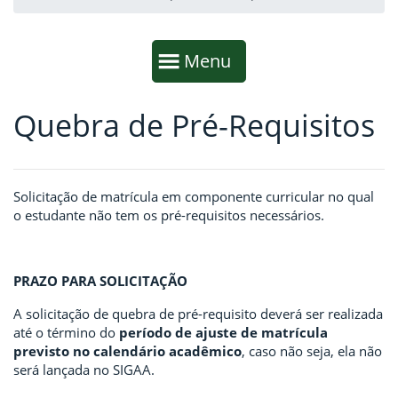
Início da navegação
Mostrar
Menu
Quebra de Pré-Requisitos
Fim da navegação
Início do conteúdo
Solicitação de matrícula em componente curricular no qual
o estudante não tem os pré-requisitos necessários.
PRAZO PARA SOLICITAÇÃO
A solicitação de quebra de pré-requisito deverá ser realizada
até o término do
período de ajuste de matrícula
previsto no calendário acadêmico
, caso não seja, ela não
será lançada no SIGAA.