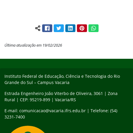
Facebook
Twitter
LinkedIn
Pinterest
WhatsApp
Compartilhar conteúdo:
Última atualização em 19/02/2026
Início do rodapé
Fim do conteúdo
Instituto Federal de Educação, Ciência e Tecnologia do Rio
Grande do Sul – Campus Vacaria
Estrada Engenheiro João Viterbo de Oliveira, 3061 | Zona
Rural | CEP: 95219-899 | Vacaria/RS
E-mail: comunicacao@vacaria.ifrs.edu.br | Telefone: (54)
3231-7400