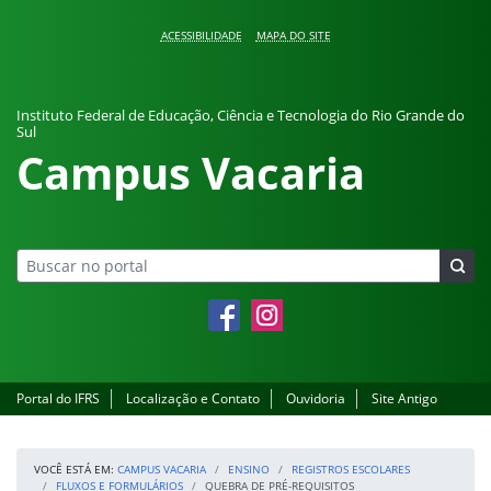
Pular para o conteúdo
ACESSIBILIDADE
MAPA DO SITE
Instituto Federal de Educação, Ciência e Tecnologia do Rio Grande do
Sul
Campus Vacaria
Facebook
Instagram
Portal do IFRS
Localização e Contato
Ouvidoria
Site Antigo
VOCÊ ESTÁ EM:
CAMPUS VACARIA
ENSINO
REGISTROS ESCOLARES
FLUXOS E FORMULÁRIOS
QUEBRA DE PRÉ-REQUISITOS