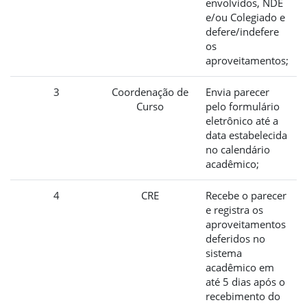
envolvidos, NDE
e/ou Colegiado e
defere/indefere
os
aproveitamentos;
3
Coordenação de
Envia parecer
Curso
pelo formulário
eletrônico até a
data estabelecida
no calendário
acadêmico;
4
CRE
Recebe o parecer
e registra os
aproveitamentos
deferidos no
sistema
acadêmico em
até 5 dias após o
recebimento do