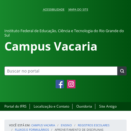
Pular para o conteúdo
ACESSIBILIDADE
MAPA DO SITE
Instituto Federal de Educação, Ciência e Tecnologia do Rio Grande do
Sul
Campus Vacaria
Facebook
Instagram
Portal do IFRS
Localização e Contato
Ouvidoria
Site Antigo
VOCÊ ESTÁ EM:
CAMPUS VACARIA
ENSINO
REGISTROS ESCOLARES
FLUXOS E FORMULÁRIOS
APROVEITAMENTO DE DISCIPLINAS