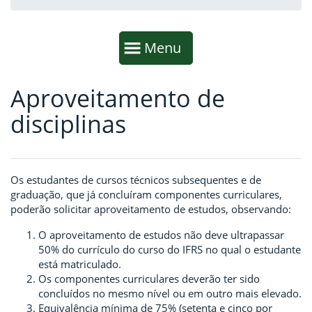
Início da navegação
Mostrar
Menu
Aproveitamento de
Fim da navegação
Início do conteúdo
disciplinas
Os estudantes de cursos técnicos subsequentes e de
graduação, que já concluíram componentes curriculares,
poderão solicitar aproveitamento de estudos, observando:
O aproveitamento de estudos não deve ultrapassar
50% do currículo do curso do IFRS no qual o estudante
está matriculado.
Os componentes curriculares deverão ter sido
concluídos no mesmo nível ou em outro mais elevado.
Equivalência mínima de 75% (setenta e cinco por