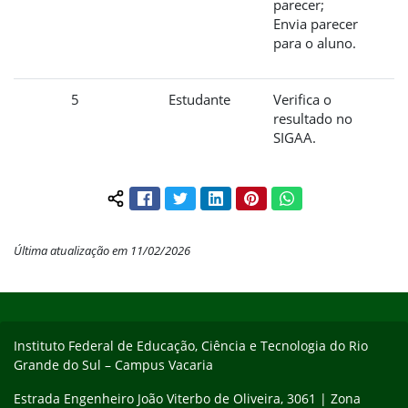
parecer;
Envia parecer
para o aluno.
5
Estudante
Verifica o
resultado no
SIGAA.
Facebook
Twitter
LinkedIn
Pinterest
WhatsApp
Compartilhar conteúdo:
Última atualização em 11/02/2026
Início do rodapé
Fim do conteúdo
Instituto Federal de Educação, Ciência e Tecnologia do Rio
Grande do Sul – Campus Vacaria
Estrada Engenheiro João Viterbo de Oliveira, 3061 | Zona