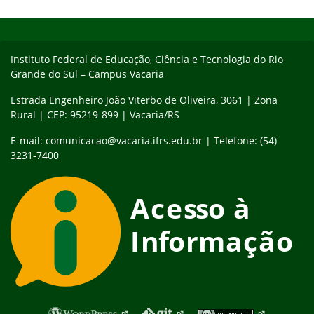
Início do rodapé
Fim do conteúdo
Instituto Federal de Educação, Ciência e Tecnologia do Rio
Grande do Sul – Campus Vacaria
Estrada Engenheiro João Viterbo de Oliveira, 3061 | Zona
Rural | CEP: 95219-899 | Vacaria/RS
E-mail: comunicacao@vacaria.ifrs.edu.br | Telefone: (54)
3231-7400