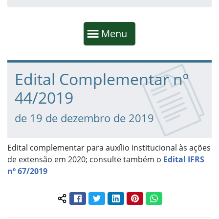
Início da navegação
Mostrar
Menu
Fim da navegação
Início do conteúdo
Edital Complementar nº
44/2019
de 19 de dezembro de 2019
Edital complementar para auxílio institucional às ações
de extensão em 2020; consulte também o
Edital IFRS
nº 67/2019
Facebook
Twitter
LinkedIn
Pinterest
WhatsApp
Compartilhar conteúdo: