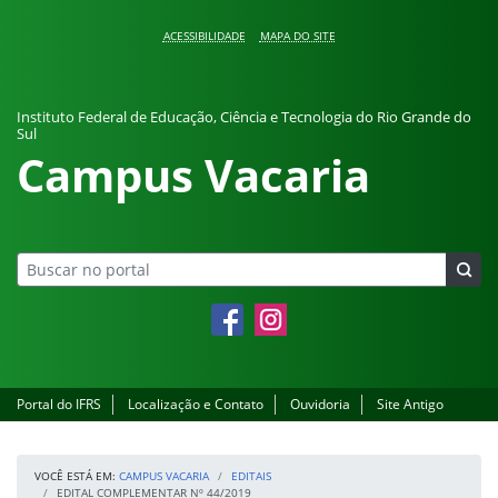
Pular para o conteúdo
ACESSIBILIDADE
MAPA DO SITE
Instituto Federal de Educação, Ciência e Tecnologia do Rio Grande do
Sul
Campus Vacaria
Facebook
Instagram
Portal do IFRS
Localização e Contato
Ouvidoria
Site Antigo
VOCÊ ESTÁ EM:
CAMPUS VACARIA
EDITAIS
EDITAL COMPLEMENTAR Nº 44/2019