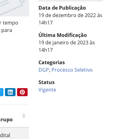
Data de Publicação
19 de dezembro de 2022 às
or tempo
14h17
 para
Última Modificação
19 de janeiro de 2023 às
14h17
Categorias
DGP
,
Processo Seletivo
Status
Vigente
book
Twitter
LinkedIn
Pinterest
har conteúdo:
Grupo
dital