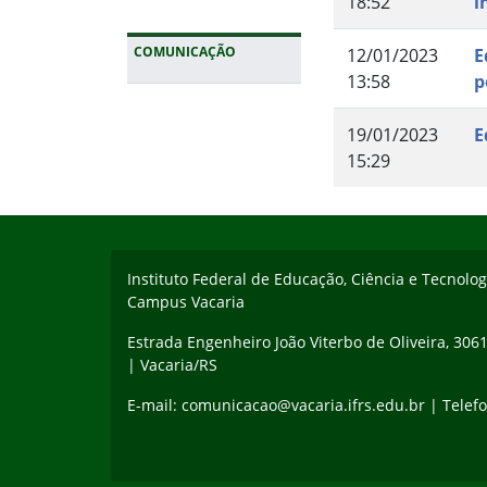
18:52
i
COMUNICAÇÃO
12/01/2023
E
13:58
p
Fim da navegação
19/01/2023
E
15:29
Início do rodapé
Fim do conteúdo
Instituto Federal de Educação, Ciência e Tecnolo
Campus Vacaria
Estrada Engenheiro João Viterbo de Oliveira, 306
| Vacaria/RS
E-mail: comunicacao@vacaria.ifrs.edu.br | Telefo