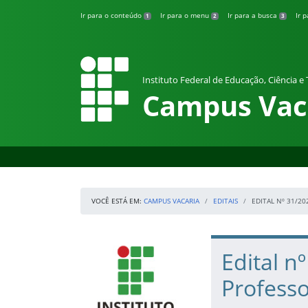
Pular para o conteúdo
Ir para o conteúdo
Ir para o menu
Ir para a busca
Ir 
1
2
3
Instituto Federal de Educação, Ciência e
Campus Vac
VOCÊ ESTÁ EM:
CAMPUS VACARIA
EDITAIS
EDITAL Nº 31/2
Início da navegação
IFRS
Início do conteúdo
Edital n
Professo