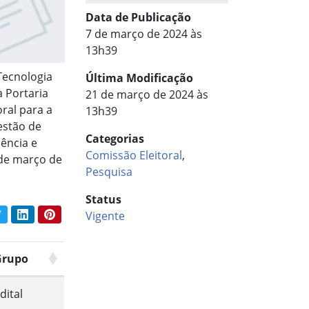
Data de Publicação
7 de março de 2024 às
13h39
Tecnologia
Última Modificação
a Portaria
21 de março de 2024 às
ral para a
13h39
estão de
Categorias
iência e
Comissão Eleitoral
,
 de março de
Pesquisa
Status
book
Twitter
LinkedIn
Pinterest
Vigente
har conteúdo:
Grupo
dital