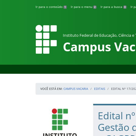
Pular para o conteúdo
Ir para o conteúdo
Ir para o menu
Ir para a busca
Ir 
1
2
3
Instituto Federal de Educação, Ciência e
Campus Vac
VOCÊ ESTÁ EM:
CAMPUS VACARIA
EDITAIS
EDITAL Nº 17/20
Início da navegação
IFRS
Início do conteúdo
Edital n
Gestão d