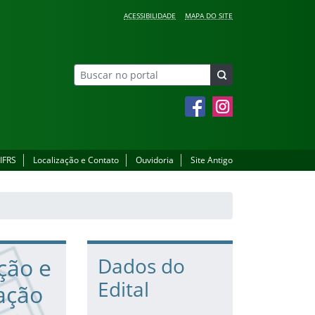
ACESSIBILIDADE
MAPA DO SITE
Facebook
Instagram
 IFRS
Localização e Contato
Ouvidoria
Site Antigo
ção e
Dados do
Edital
ação