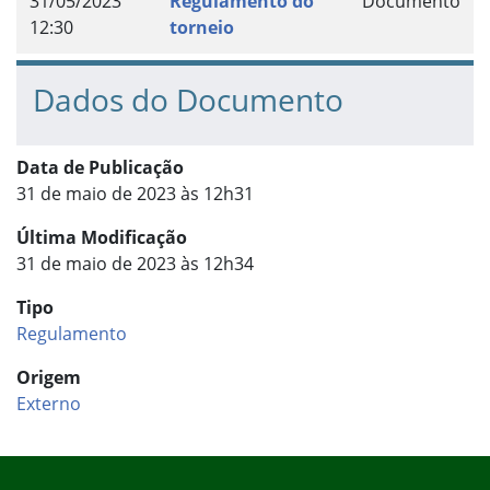
31/05/2023
Regulamento do
Documento
12:30
torneio
Dados do Documento
Data de Publicação
31 de maio de 2023 às 12h31
Última Modificação
31 de maio de 2023 às 12h34
Tipo
Regulamento
Origem
Externo
Início do rodapé
Fim do conteúdo