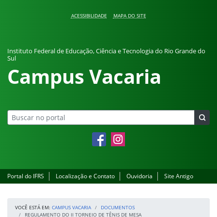
Pular para o conteúdo
ACESSIBILIDADE
MAPA DO SITE
Instituto Federal de Educação, Ciência e Tecnologia do Rio Grande do
Sul
Campus Vacaria
Facebook
Instagram
Portal do IFRS
Localização e Contato
Ouvidoria
Site Antigo
VOCÊ ESTÁ EM:
CAMPUS VACARIA
DOCUMENTOS
REGULAMENTO DO II TORNEIO DE TÊNIS DE MESA