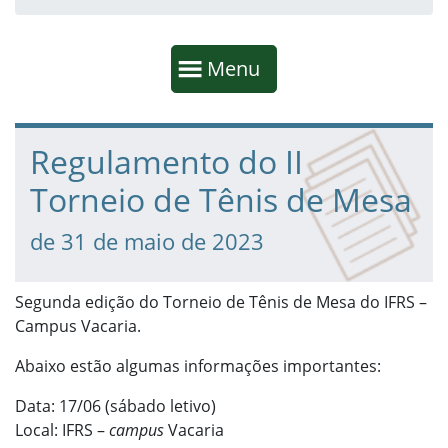
Início da navegação
Mostrar
Menu
Fim da navegação
Início do conteúdo
Regulamento do II
Torneio de Tênis de Mesa
de 31 de maio de 2023
Segunda edição do Torneio de Tênis de Mesa do IFRS –
Campus Vacaria.
Abaixo estão algumas informações importantes:
Data: 17/06 (sábado letivo)
Local: IFRS –
campus
Vacaria