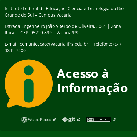
Instituto Federal de Educação, Ciência e Tecnologia do Rio
Grande do Sul – Campus Vacaria
Estrada Engenheiro João Viterbo de Oliveira, 3061 | Zona
Rural | CEP: 95219-899 | Vacaria/RS
E-mail: comunicacao@vacaria.ifrs.edu.br | Telefone: (54)
3231-7400
Fim do rodapé