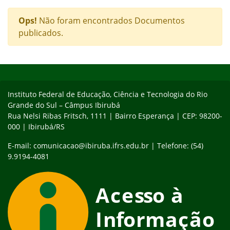
Ops!
Não foram encontrados Documentos
publicados.
Início do rodapé
Fim do conteúdo
Instituto Federal de Educação, Ciência e Tecnologia do Rio
Grande do Sul – Câmpus Ibirubá
Rua Nelsi Ribas Fritsch, 1111 | Bairro Esperança | CEP: 98200-
000 | Ibirubá/RS
E-mail: comunicacao@ibiruba.ifrs.edu.br | Telefone: (54)
9.9194-4081