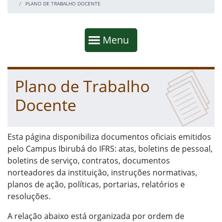
PLANO DE TRABALHO DOCENTE
Início da navegação
Mostrar
Menu
Fim da navegação
Início do conteúdo
Plano de Trabalho
Docente
Esta página disponibiliza documentos oficiais emitidos
pelo Campus Ibirubá do IFRS: atas, boletins de pessoal,
boletins de serviço, contratos, documentos
norteadores da instituição, instruções normativas,
planos de ação, políticas, portarias, relatórios e
resoluções.
A relação abaixo está organizada por ordem de