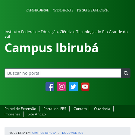
Pular para o conteúdo
ACESSIBILIDADE
MAPA DO SITE
PAINEL DE EXTENSÃO
Instituto Federal de Educação, Ciência e Tecnologia do Rio Grande do
Sul
Campus Ibirubá
Facebook
Instagram
Twitter
YouTube
Painel de Extensão
Portal do IFRS
Contato
Ouvidoria
Imprensa
Site Antigo
VOCÊ ESTÁ EM:
CAMPUS IBIRUBÁ
DOCUMENTOS