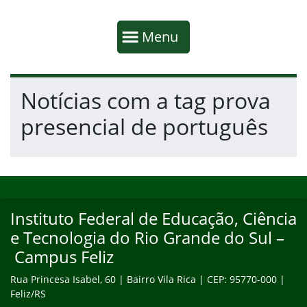
Início da navegação
Mostrar
Menu
Fim da navegação
Início do conteúdo
Notícias com a tag prova
presencial de português
Início do rodapé
Fim do conteúdo
Instituto Federal de Educação, Ciência
e Tecnologia do Rio Grande do Sul –
Campus Feliz
Rua Princesa Isabel, 60 | Bairro Vila Rica | CEP: 95770-000 |
Feliz/RS