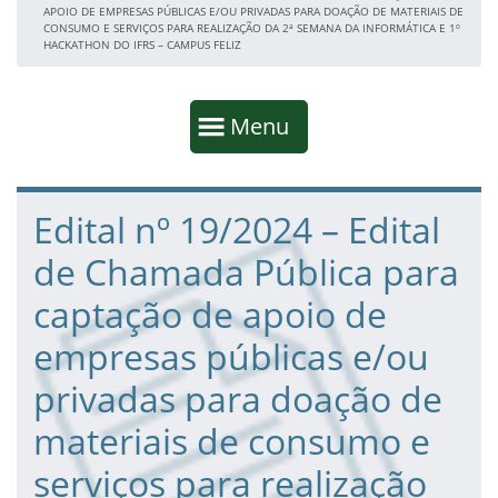
APOIO DE EMPRESAS PÚBLICAS E/OU PRIVADAS PARA DOAÇÃO DE MATERIAIS DE
CONSUMO E SERVIÇOS PARA REALIZAÇÃO DA 2ª SEMANA DA INFORMÁTICA E 1º
HACKATHON DO IFRS – CAMPUS FELIZ
Início da navegação
Mostrar
Menu
Fim da navegação
Início do conteúdo
Edital nº 19/2024 – Edital
de Chamada Pública para
captação de apoio de
empresas públicas e/ou
privadas para doação de
materiais de consumo e
serviços para realização