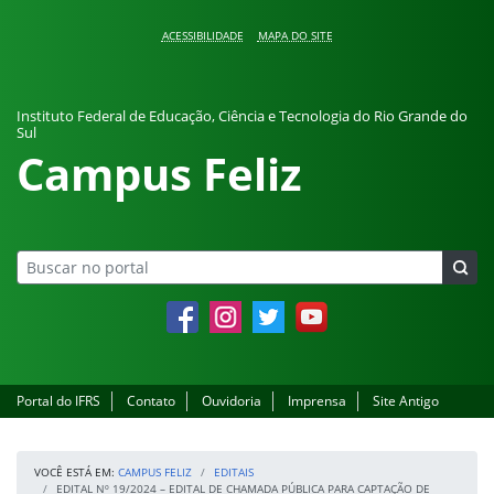
Pular para o conteúdo
ACESSIBILIDADE
MAPA DO SITE
Instituto Federal de Educação, Ciência e Tecnologia do Rio Grande do
Sul
Campus Feliz
Facebook
Instagram
Twitter
YouTube
Portal do IFRS
Contato
Ouvidoria
Imprensa
Site Antigo
VOCÊ ESTÁ EM:
CAMPUS FELIZ
EDITAIS
EDITAL Nº 19/2024 – EDITAL DE CHAMADA PÚBLICA PARA CAPTAÇÃO DE