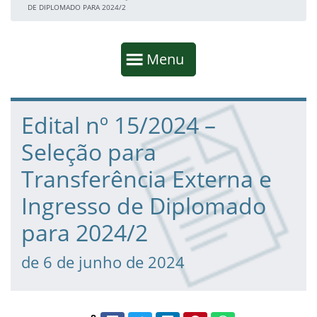
DE DIPLOMADO PARA 2024/2
Início da navegação
Mostrar
Menu
Fim da navegação
Início do conteúdo
Edital nº 15/2024 –
Seleção para
Transferência Externa e
Ingresso de Diplomado
para 2024/2
de 6 de junho de 2024