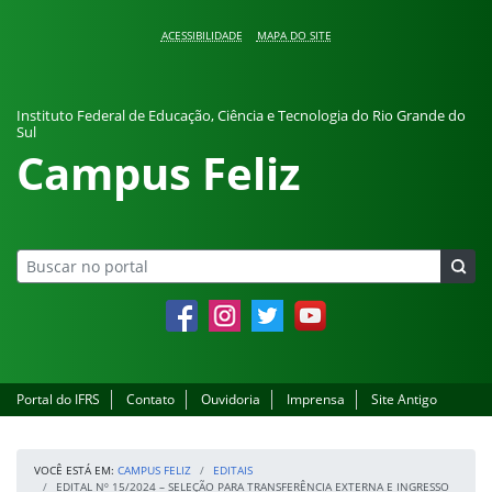
Pular para o conteúdo
ACESSIBILIDADE
MAPA DO SITE
Instituto Federal de Educação, Ciência e Tecnologia do Rio Grande do
Sul
Campus Feliz
Facebook
Instagram
Twitter
YouTube
Portal do IFRS
Contato
Ouvidoria
Imprensa
Site Antigo
VOCÊ ESTÁ EM:
CAMPUS FELIZ
EDITAIS
EDITAL Nº 15/2024 – SELEÇÃO PARA TRANSFERÊNCIA EXTERNA E INGRESSO