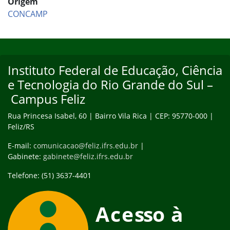
Origem
CONCAMP
Início do rodapé
Fim do conteúdo
Instituto Federal de Educação, Ciência
e Tecnologia do Rio Grande do Sul –
Campus Feliz
Rua Princesa Isabel, 60 | Bairro Vila Rica | CEP: 95770-000 |
Feliz/RS
E-mail:
comunicacao@feliz.ifrs.edu.br
|
Gabinete:
gabinete@feliz.ifrs.edu.br
Telefone: (51) 3637-4401