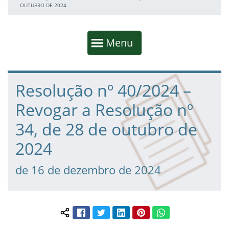
OUTUBRO DE 2024
Início da navegação
Mostrar
Menu
Fim da navegação
Início do conteúdo
Resolução nº 40/2024 –
Revogar a Resolução nº
34, de 28 de outubro de
2024
de 16 de dezembro de 2024
Facebook
Twitter
LinkedIn
Pinterest
WhatsApp
Compartilhar conteúdo: