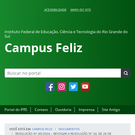
Pular para o conteúdo
ACESSIBILIDADE
MAPA DO SITE
Instituto Federal de Educação, Ciência e Tecnologia do Rio Grande do
Sul
Campus Feliz
Facebook
Instagram
Twitter
YouTube
Portal do IFRS
Contato
Ouvidoria
Imprensa
Site Antigo
VOCÊ ESTÁ EM:
CAMPUS FELIZ
DOCUMENTOS
RESOLUÇÃO Nº 40/2024 – REVOGAR A RESOLUÇÃO Nº 34, DE 28 DE