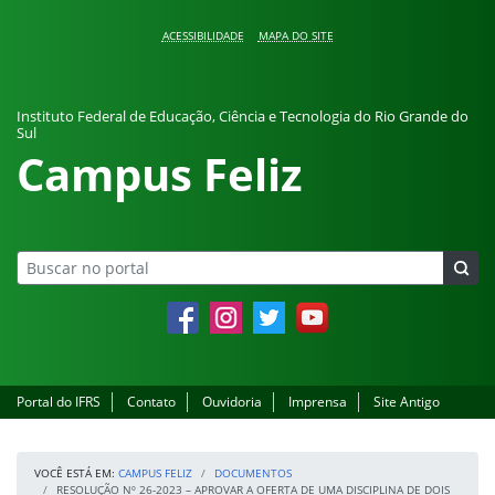
Pular para o conteúdo
ACESSIBILIDADE
MAPA DO SITE
Instituto Federal de Educação, Ciência e Tecnologia do Rio Grande do
Sul
Campus Feliz
Facebook
Instagram
Twitter
YouTube
Portal do IFRS
Contato
Ouvidoria
Imprensa
Site Antigo
VOCÊ ESTÁ EM:
CAMPUS FELIZ
DOCUMENTOS
RESOLUÇÃO Nº 26-2023 – APROVAR A OFERTA DE UMA DISCIPLINA DE DOIS