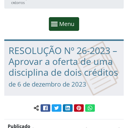
CRÉDITOS
Início da navegação
Mostrar
Menu
Fim da navegação
Início do conteúdo
RESOLUÇÃO Nº 26-2023 –
Aprovar a oferta de uma
disciplina de dois créditos
de 6 de dezembro de 2023
Facebook
Twitter
LinkedIn
Pinterest
WhatsApp
Compartilhar conteúdo:
Publicado