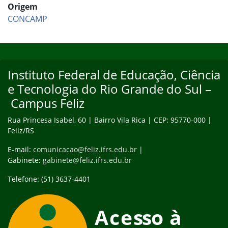
Origem
CONCAMP
Início do rodapé
Fim do conteúdo
Instituto Federal de Educação, Ciência
e Tecnologia do Rio Grande do Sul –
Campus Feliz
Rua Princesa Isabel, 60 | Bairro Vila Rica | CEP: 95770-000 |
Feliz/RS
E-mail:
comunicacao@feliz.ifrs.edu.br
|
Gabinete:
gabinete@feliz.ifrs.edu.br
Telefone: (51) 3637-4401