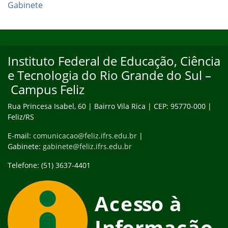
Gabinete
Início do rodapé
Fim do conteúdo
Instituto Federal de Educação, Ciência
e Tecnologia do Rio Grande do Sul –
Campus Feliz
Rua Princesa Isabel, 60 | Bairro Vila Rica | CEP: 95770-000 |
Feliz/RS
E-mail:
comunicacao@feliz.ifrs.edu.br
|
Gabinete:
gabinete@feliz.ifrs.edu.br
Telefone: (51) 3637-4401