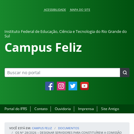
Pular para o conteúdo
ACESSIBILIDADE
MAPA DO SITE
Instituto Federal de Educação, Ciência e Tecnologia do Rio Grande do
Sul
Campus Feliz
Facebook
Instagram
Twitter
YouTube
Portal do IFRS
Contato
Ouvidoria
Imprensa
Site Antigo
VOCÊ ESTÁ EM:
CAMPUS FELIZ
DOCUMENTOS
OS Nº 28/2026 – DESIGNAR SERVIDORES PARA CONSTITUÍREM A COMISSÃO