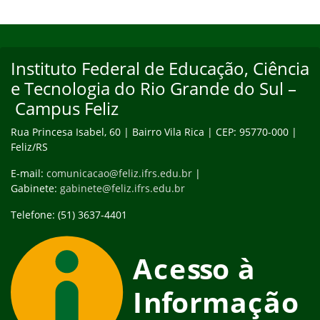
Início do rodapé
Fim do conteúdo
Instituto Federal de Educação, Ciência
e Tecnologia do Rio Grande do Sul –
Campus Feliz
Rua Princesa Isabel, 60 | Bairro Vila Rica | CEP: 95770-000 |
Feliz/RS
E-mail:
comunicacao@feliz.ifrs.edu.br
|
Gabinete:
gabinete@feliz.ifrs.edu.br
Telefone: (51) 3637-4401