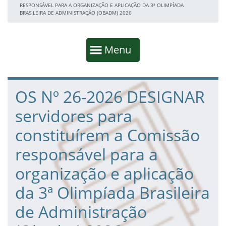
RESPONSÁVEL PARA A ORGANIZAÇÃO E APLICAÇÃO DA 3ª OLIMPÍADA
BRASILEIRA DE ADMINISTRAÇÃO (OBADM) 2026
Início da navegação
Mostrar
Menu
Fim da navegação
Início do conteúdo
OS Nº 26-2026 DESIGNAR
servidores para
constituírem a Comissão
responsável para a
organização e aplicação
da 3ª Olimpíada Brasileira
de Administração