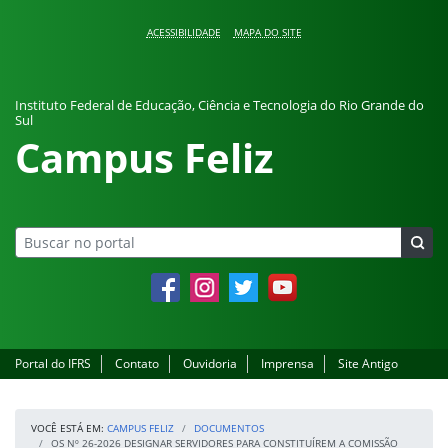
Pular para o conteúdo
ACESSIBILIDADE
MAPA DO SITE
Instituto Federal de Educação, Ciência e Tecnologia do Rio Grande do
Sul
Campus Feliz
Facebook
Instagram
Twitter
YouTube
Portal do IFRS
Contato
Ouvidoria
Imprensa
Site Antigo
VOCÊ ESTÁ EM:
CAMPUS FELIZ
DOCUMENTOS
OS Nº 26-2026 DESIGNAR SERVIDORES PARA CONSTITUÍREM A COMISSÃO