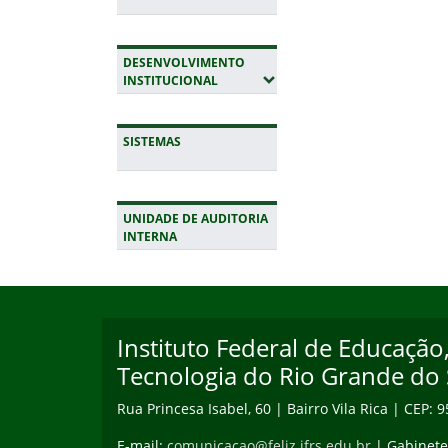
DESENVOLVIMENTO
(EXPANDIR SUBMENUS)
INSTITUCIONAL
SISTEMAS
UNIDADE DE AUDITORIA
INTERNA
Início do rodapé
Fim da navegação
Instituto Federal de Educação,
Tecnologia do Rio Grande do 
Rua Princesa Isabel, 60 | Bairro Vila Rica | CEP: 
E-mail:
comunicacao@feliz.ifrs.edu.br
| Gabinet