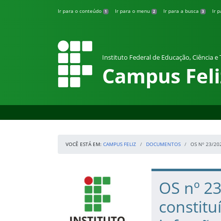
Pular para o conteúdo
Ir para o conteúdo
Ir para o menu
Ir para a busca
Ir 
1
2
3
Instituto Federal de Educação, Ciência e
Campus Feli
VOCÊ ESTÁ EM:
CAMPUS FELIZ
DOCUMENTOS
OS Nº 23/20
Início da navegação
IFRS
Início do conteúdo
OS nº 23
constit