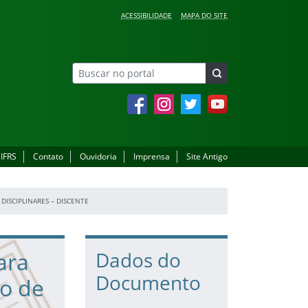
ACESSIBILIDADE
MAPA DO SITE
Facebook
Instagram
Twitter
YouTube
 IFRS
Contato
Ouvidoria
Imprensa
Site Antigo
DISCIPLINARES – DISCENTE
ara
Dados do
Documento
ão de