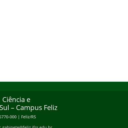
 Ciência e
Sul – Campus Feliz
95770-000 | Feliz/RS
e:
gabinete@feliz.ifrs.edu.br