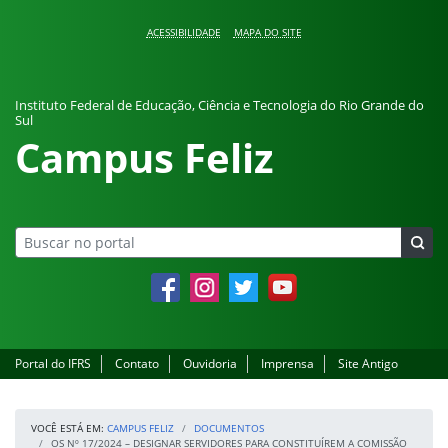
Pular para o conteúdo
ACESSIBILIDADE
MAPA DO SITE
Instituto Federal de Educação, Ciência e Tecnologia do Rio Grande do
Sul
Campus Feliz
Facebook
Instagram
Twitter
YouTube
Portal do IFRS
Contato
Ouvidoria
Imprensa
Site Antigo
VOCÊ ESTÁ EM:
CAMPUS FELIZ
DOCUMENTOS
OS Nº 17/2024 – DESIGNAR SERVIDORES PARA CONSTITUÍREM A COMISSÃO