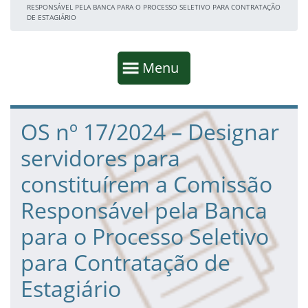
RESPONSÁVEL PELA BANCA PARA O PROCESSO SELETIVO PARA CONTRATAÇÃO
DE ESTAGIÁRIO
Início da navegação
Mostrar
Menu
Fim da navegação
Início do conteúdo
OS nº 17/2024 – Designar
servidores para
constituírem a Comissão
Responsável pela Banca
para o Processo Seletivo
para Contratação de
Estagiário