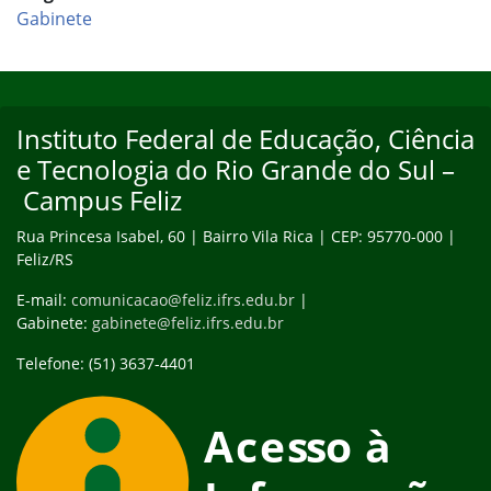
Gabinete
Início do rodapé
Fim do conteúdo
Instituto Federal de Educação, Ciência
e Tecnologia do Rio Grande do Sul –
Campus Feliz
Rua Princesa Isabel, 60 | Bairro Vila Rica | CEP: 95770-000 |
Feliz/RS
E-mail:
comunicacao@feliz.ifrs.edu.br
|
Gabinete:
gabinete@feliz.ifrs.edu.br
Telefone: (51) 3637-4401