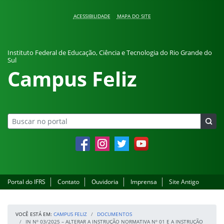
Pular para o conteúdo
ACESSIBILIDADE
MAPA DO SITE
Instituto Federal de Educação, Ciência e Tecnologia do Rio Grande do
Sul
Campus Feliz
Facebook
Instagram
Twitter
YouTube
Portal do IFRS
Contato
Ouvidoria
Imprensa
Site Antigo
VOCÊ ESTÁ EM:
CAMPUS FELIZ
DOCUMENTOS
IN Nº 03/2025 – ALTERAR A INSTRUÇÃO NORMATIVA Nº 01 E A INSTRUÇÃO