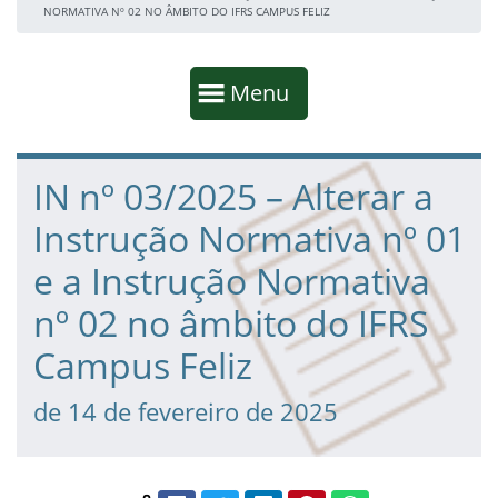
NORMATIVA Nº 02 NO ÂMBITO DO IFRS CAMPUS FELIZ
Início da navegação
Mostrar
Menu
Fim da navegação
Início do conteúdo
IN nº 03/2025 – Alterar a
Instrução Normativa nº 01
e a Instrução Normativa
nº 02 no âmbito do IFRS
Campus Feliz
de 14 de fevereiro de 2025