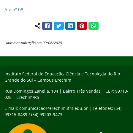
Ata n° 08
Facebook
Twitter
LinkedIn
Pinterest
WhatsApp
Compartilhar conteúdo:
Última atualização em 09/06/2025
Início do rodapé
Fim do conteúdo
Instituto Federal de Educação, Ciência e Tecnologia do Rio
Grande do Sul – Campus Erechim
Rua Domingos Zanella, 104 | Bairro Três Vendas | CEP: 99713-
028 | Erechim/RS
E-mail: comunicacao@erechim.ifrs.edu.br | Telefones: (54)
99315-8489 / (54) 99203-9473