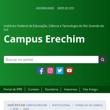
Pular para o conteúdo
ACESSIBILIDADE
MAPA DO SITE
Instituto Federal de Educação, Ciência e Tecnologia do Rio Grande do
Sul
Campus Erechim
Facebook
Instagram
Twitter
YouTube
Portal do IFRS
Contato
Ouvidoria
Imprensa
Site Antigo
VOCÊ ESTÁ EM:
CAMPUS ERECHIM
INSTITUCIONAL
CONSELHO DE CAMPUS
ATAS
2024