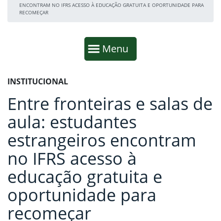
ENCONTRAM NO IFRS ACESSO À EDUCAÇÃO GRATUITA E OPORTUNIDADE PARA
RECOMEÇAR
Início da navegação
Mostrar
Menu
Fim da navegação
Início do conteúdo
INSTITUCIONAL
Entre fronteiras e salas de
aula: estudantes
estrangeiros encontram
no IFRS acesso à
educação gratuita e
oportunidade para
recomeçar