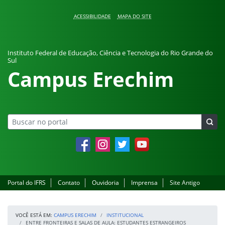
Pular para o conteúdo
ACESSIBILIDADE
MAPA DO SITE
Instituto Federal de Educação, Ciência e Tecnologia do Rio Grande do
Sul
Campus Erechim
Facebook
Instagram
Twitter
YouTube
Portal do IFRS
Contato
Ouvidoria
Imprensa
Site Antigo
VOCÊ ESTÁ EM:
CAMPUS ERECHIM
INSTITUCIONAL
ENTRE FRONTEIRAS E SALAS DE AULA: ESTUDANTES ESTRANGEIROS