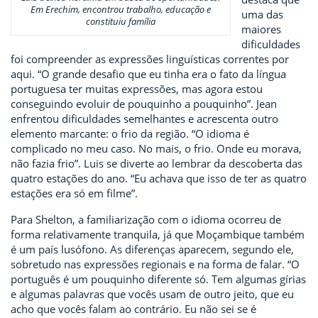
Em Erechim, encontrou trabalho, educação e
uma das
constituiu família
maiores
dificuldades
foi compreender as expressões linguísticas correntes por
aqui. “O grande desafio que eu tinha era o fato da língua
portuguesa ter muitas expressões, mas agora estou
conseguindo evoluir de pouquinho a pouquinho”. Jean
enfrentou dificuldades semelhantes e acrescenta outro
elemento marcante: o frio da região. “O idioma é
complicado no meu caso. No mais, o frio. Onde eu morava,
não fazia frio”. Luis se diverte ao lembrar da descoberta das
quatro estações do ano. “Eu achava que isso de ter as quatro
estações era só em filme”.
Para Shelton, a familiarização com o idioma ocorreu de
forma relativamente tranquila, já que Moçambique também
é um país lusófono. As diferenças aparecem, segundo ele,
sobretudo nas expressões regionais e na forma de falar. “O
português é um pouquinho diferente só. Tem algumas gírias
e algumas palavras que vocês usam de outro jeito, que eu
acho que vocês falam ao contrário. Eu não sei se é