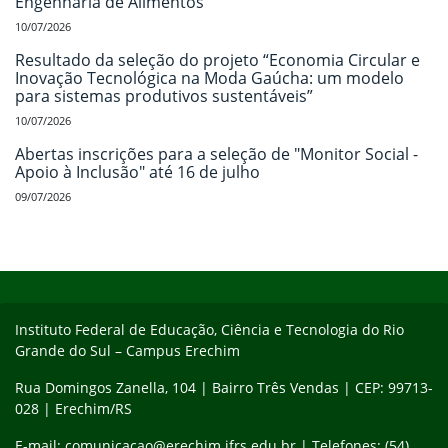
Engenharia de Alimentos
10/07/2026
Resultado da seleção do projeto “Economia Circular e
Inovação Tecnológica na Moda Gaúcha: um modelo
para sistemas produtivos sustentáveis”
10/07/2026
Abertas inscrições para a seleção de "Monitor Social -
Apoio à Inclusão" até 16 de julho
09/07/2026
Início do rodapé
Fim do conteúdo
Instituto Federal de Educação, Ciência e Tecnologia do Rio
Grande do Sul – Campus Erechim
Rua Domingos Zanella, 104 | Bairro Três Vendas | CEP: 99713-
028 | Erechim/RS
E-mail: comunicacao@erechim.ifrs.edu.br | Telefones: (54)