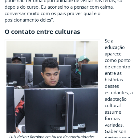
pode não ter uma oportunidade de visitar nas férias, só
depois do curso. Eu aconselho a pensar com calma,
conversar muito com os pais pra ver qual é o
posicionamento deles”.
O contato entre culturas
Se a
educação
aparece
como ponto
de encontro
entre as
histórias
desses
estudantes, a
adaptação
cultural
assume
formas
variadas.
Gabenson
Luis deixou Roraima em busca de oportunidades.
destaca que