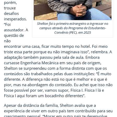
porém,
trouxe
desafios
inesperados.
Shelton foi o primeiro estrangeiro a ingressar no
“Foi
campus através do Programa de Estudantes-
assustador. A
Convênio (PEC), em 2025
questão de
não
encontrar uma casa, ficar muito tempo no hotel. Foi meio
triste essa parte porque eu não imaginava isso”, relembra. A
adaptação também passou pela sala de aula. Embora
cursasse Engenharia Mecânica em seu país de origem,
Shelton se surpreendeu com a forma distinta com que os
conteúdos são trabalhados pelas duas instituições: “É muito
diferente. A diferença não está no que é melhor e o que é
pior, mas na abordagem do conteúdo. Eu achei que isso não
fosse possível por ser, vamos supor, Física I. Física I lá e
Física I aqui foram um bocadinho diferentes”.
Apesar da distância da família, Shelton avalia que a
experiência de viver em outro país tem contribuído para seu
crescimento pessoal. “Morar em outro país te desenvolve