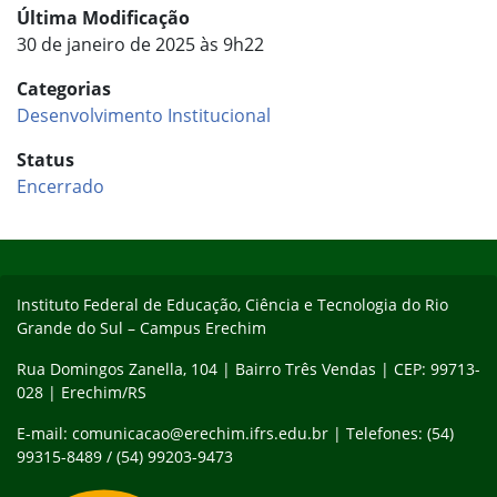
Última Modificação
30 de janeiro de 2025 às 9h22
Categorias
Desenvolvimento Institucional
Status
Encerrado
Início do rodapé
Fim do conteúdo
Instituto Federal de Educação, Ciência e Tecnologia do Rio
Grande do Sul – Campus Erechim
Rua Domingos Zanella, 104 | Bairro Três Vendas | CEP: 99713-
028 | Erechim/RS
E-mail: comunicacao@erechim.ifrs.edu.br | Telefones: (54)
99315-8489 / (54) 99203-9473