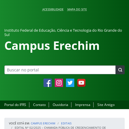
Pular para o conteúdo
ACESSIBILIDADE
MAPA DO SITE
Instituto Federal de Educação, Ciência e Tecnologia do Rio Grande do
Sul
Campus Erechim
Facebook
Instagram
Twitter
YouTube
Portal do IFRS
Contato
Ouvidoria
Imprensa
Site Antigo
VOCÊ ESTÁ EM:
CAMPUS ERECHIM
EDITAIS
EDITAL Nº 02/2025 – CHAMADA PÚBLICA DE CREDENCIAMENTO DE