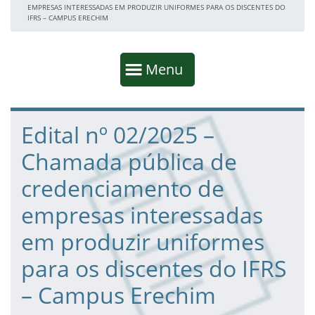
EMPRESAS INTERESSADAS EM PRODUZIR UNIFORMES PARA OS DISCENTES DO
IFRS – CAMPUS ERECHIM
Início da navegação
Mostrar
Menu
Fim da navegação
Início do conteúdo
Edital nº 02/2025 –
Chamada pública de
credenciamento de
empresas interessadas
em produzir uniformes
para os discentes do IFRS
– Campus Erechim