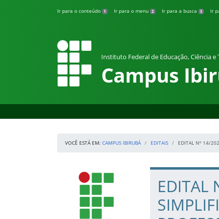
Pular para o conteúdo
Ir para o conteúdo
Ir para o menu
Ir para a busca
Ir 
1
2
3
Instituto Federal de Educação, Ciência e
Campus Ibi
VOCÊ ESTÁ EM:
CAMPUS IBIRUBÁ
EDITAIS
EDITAL Nº 14/20
Início da navegação
IFRS
Início do conteúdo
EDITAL 
SIMPLI