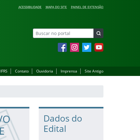
ACESSIBILIDADE
MAPA DO SITE
PAINEL DE EXTENSÃO
Facebook
Instagram
Twitter
YouTube
 IFRS
Contato
Ouvidoria
Imprensa
Site Antigo
VO
Dados do
Edital
E