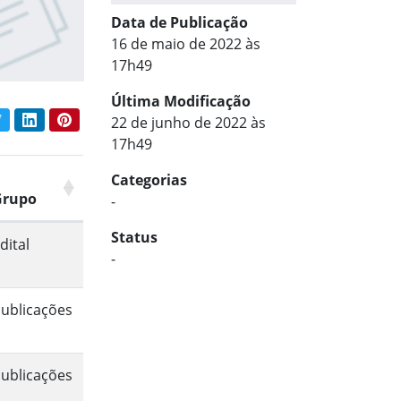
Data de Publicação
16 de maio de 2022 às
17h49
Última Modificação
book
Twitter
LinkedIn
Pinterest
22 de junho de 2022 às
har conteúdo:
17h49
Categorias
Grupo
-
Status
dital
-
ublicações
ublicações