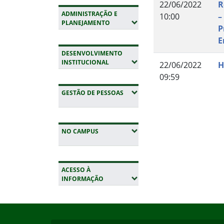
22/06/2022
R
ADMINISTRAÇÃO E
10:00
–
(EXPANDIR SUBMENUS)
PLANEJAMENTO
P
E
DESENVOLVIMENTO
(EXPANDIR SUBMENUS)
INSTITUCIONAL
22/06/2022
H
09:59
(EXPANDIR SUBMENUS)
GESTÃO DE PESSOAS
Fim do conteúdo
(EXPANDIR SUBMENUS)
NO CAMPUS
ACESSO À
(EXPANDIR SUBMENUS)
INFORMAÇÃO
Início do rodapé
Fim da navegação