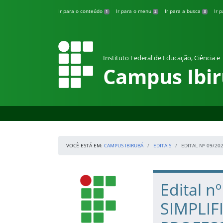
Pular para o conteúdo
Ir para o conteúdo
Ir para o menu
Ir para a busca
Ir 
1
2
3
Instituto Federal de Educação, Ciência e
Campus Ibi
VOCÊ ESTÁ EM:
CAMPUS IBIRUBÁ
EDITAIS
EDITAL Nº 09/20
Início da navegação
IFRS
Início do conteúdo
Edital 
SIMPLI