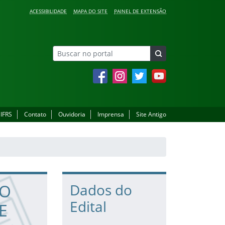
ACESSIBILIDADE
MAPA DO SITE
PAINEL DE EXTENSÃO
Facebook
Instagram
Twitter
YouTube
 IFRS
Contato
Ouvidoria
Imprensa
Site Antigo
VO
Dados do
Edital
E