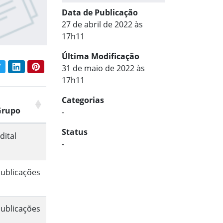
Data de Publicação
27 de abril de 2022 às
17h11
Última Modificação
book
Twitter
LinkedIn
Pinterest
31 de maio de 2022 às
har conteúdo:
17h11
Categorias
Grupo
-
Status
dital
-
ublicações
ublicações