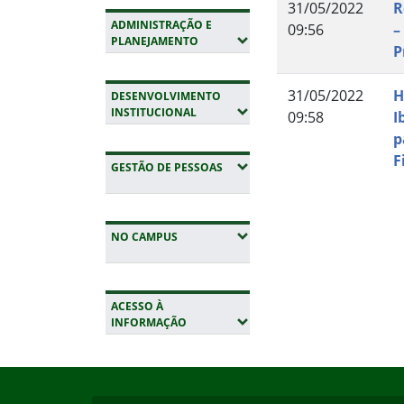
31/05/2022
R
ADMINISTRAÇÃO E
09:56
–
(EXPANDIR SUBMENUS)
PLANEJAMENTO
P
31/05/2022
H
DESENVOLVIMENTO
(EXPANDIR SUBMENUS)
INSTITUCIONAL
09:58
I
p
F
(EXPANDIR SUBMENUS)
GESTÃO DE PESSOAS
Fim do conteúdo
(EXPANDIR SUBMENUS)
NO CAMPUS
ACESSO À
(EXPANDIR SUBMENUS)
INFORMAÇÃO
Início do rodapé
Fim da navegação