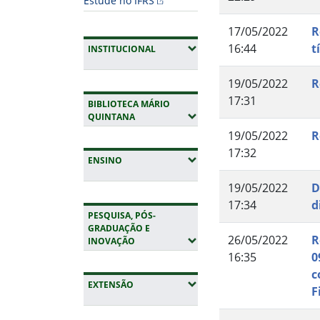
Estude no IFRS
17/05/2022
R
16:44
t
(EXPANDIR SUBMENUS)
INSTITUCIONAL
19/05/2022
R
17:31
BIBLIOTECA MÁRIO
(EXPANDIR SUBMENUS)
QUINTANA
19/05/2022
R
17:32
(EXPANDIR SUBMENUS)
ENSINO
19/05/2022
D
17:34
d
PESQUISA, PÓS-
GRADUAÇÃO E
26/05/2022
R
(EXPANDIR SUBMENUS)
INOVAÇÃO
16:35
0
c
(EXPANDIR SUBMENUS)
EXTENSÃO
F