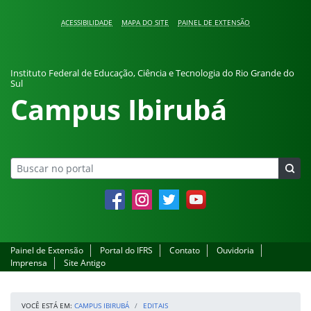
Pular para o conteúdo
ACESSIBILIDADE
MAPA DO SITE
PAINEL DE EXTENSÃO
Instituto Federal de Educação, Ciência e Tecnologia do Rio Grande do
Sul
Campus Ibirubá
Facebook
Instagram
Twitter
YouTube
Painel de Extensão
Portal do IFRS
Contato
Ouvidoria
Imprensa
Site Antigo
VOCÊ ESTÁ EM:
CAMPUS IBIRUBÁ
EDITAIS