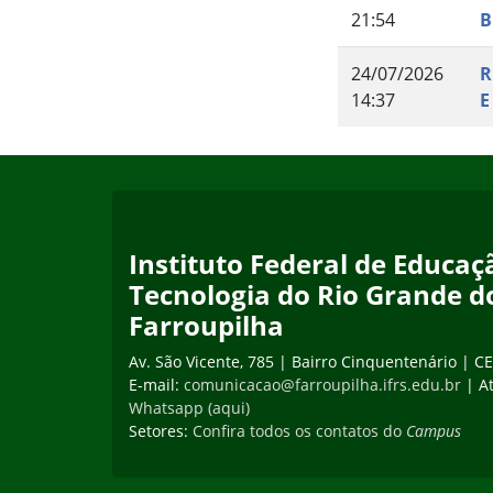
21:54
B
24/07/2026
R
14:37
E
Início do rodapé
Fim do conteúdo
Instituto Federal de Educaçã
Tecnologia do Rio Grande d
Farroupilha
Av. São Vicente, 785 | Bairro Cinquentenário | C
E-mail:
comunicacao@farroupilha.ifrs.edu.br
| A
Whatsapp (aqui)
Setores:
Confira todos os contatos do
Campus
Fim do rodapé