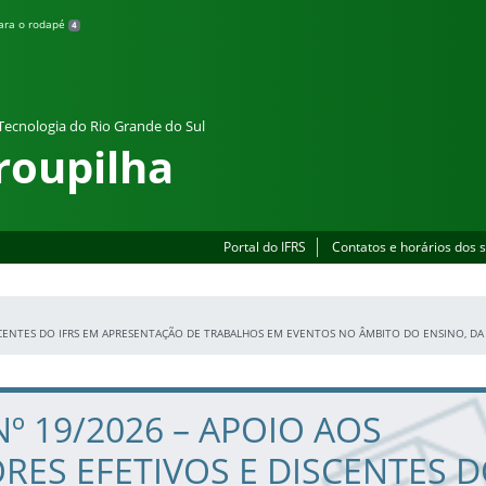
para o rodapé
4
 Tecnologia do Rio Grande do Sul
roupilha
Portal do IFRS
Contatos e horários dos 
ISCENTES DO IFRS EM APRESENTAÇÃO DE TRABALHOS EM EVENTOS NO ÂMBITO DO ENSINO, DA 
Nº 19/2026 – APOIO AOS
RES EFETIVOS E DISCENTES 