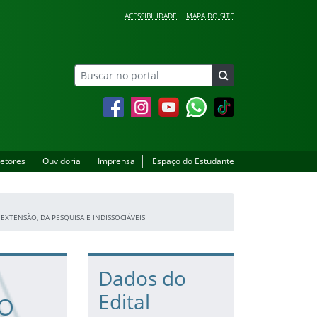
ACESSIBILIDADE
MAPA DO SITE
Facebook
Instagram
YouTube
Whatsapp
setores
Ouvidoria
Imprensa
Espaço do Estudante
EXTENSÃO, DA PESQUISA E INDISSOCIÁVEIS
Dados do
Edital
DO