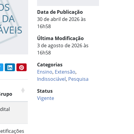
OS
Data de Publicação
 DA
30 de abril de 2026 às
16h58
ÁVEIS
Última Modificação
3 de agosto de 2026 às
16h58
Categorias
book
Twitter
LinkedIn
Pinterest
har conteúdo:
Ensino
,
Extensão
,
Indissociável
,
Pesquisa
Status
Grupo
Vigente
dital
etificações