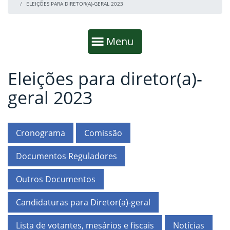
ELEIÇÕES PARA DIRETOR(A)-GERAL 2023
Início da navegação
Mostrar
Menu
Eleições para diretor(a)-
Fim da navegação
Início do conteúdo
geral 2023
Cronograma
Comissão
Documentos Reguladores
Outros Documentos
Candidaturas para Diretor(a)-geral
Lista de votantes, mesários e fiscais
Notícias