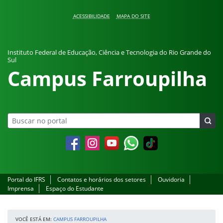
Pular para o conteúdo
ACESSIBILIDADE
MAPA DO SITE
Instituto Federal de Educação, Ciência e Tecnologia do Rio Grande do
Sul
Campus Farroupilha
Facebook
Instagram
YouTube
Whatsapp
Portal do IFRS
Contatos e horários dos setores
Ouvidoria
Imprensa
Espaço do Estudante
VOCÊ ESTÁ EM:
CAMPUS FARROUPILHA