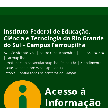
Início do rodapé
Fim do conteúdo
Instituto Federal de Educação,
Ciência e Tecnologia do Rio Grande
do Sul – Campus Farroupilha
Av. São Vicente, 785 | Bairro Cinquentenário | CEP: 95174-274
| Farroupilha/RS
E-mail:
comunicacao@farroupilha.ifrs.edu.br
| Atendimento
exclusivamente por
Whatsapp (aqui)
Setores:
Confira todos os contatos do
Campus