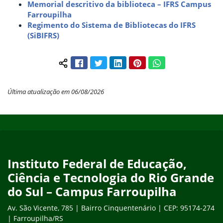
Memorial descritivo da biblioteca – IFRS Campus
Farroupilha
Regimento do Sistema de Bibliotecas do IFRS
(SiBIFRS)
Facebook
Twitter
LinkedIn
Pinterest
WhatsApp
Compartilhar conteúdo:
Última atualização em 06/08/2026
Início do rodapé
Fim do conteúdo
Instituto Federal de Educação,
Ciência e Tecnologia do Rio Grande
do Sul – Campus Farroupilha
Av. São Vicente, 785 | Bairro Cinquentenário | CEP: 95174-274
| Farroupilha/RS