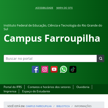
Pular para o conteúdo
ACESSIBILIDADE
MAPA DO SITE
Instituto Federal de Educação, Ciência e Tecnologia do Rio Grande do
Sul
Campus Farroupilha
Facebook
Instagram
YouTube
Whatsapp
Portal do IFRS
Contatos e horários dos setores
Ouvidoria
Imprensa
Espaço do Estudante
VOCÊ ESTÁ EM:
CAMPUS FARROUPILHA
BIBLIOTECA
INFORMAÇÕES