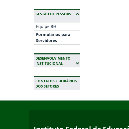
(OCULTAR SUBMENUS)
GESTÃO DE PESSOAS
Equipe RH
Formulários para
Servidores
DESENVOLVIMENTO
(EXPANDIR SUBMENUS)
INSTITUCIONAL
CONTATOS E HORÁRIOS
DOS SETORES
Início do rodapé
Fim da navegação
Instituto Federal de Educaçã