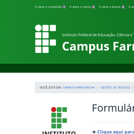
Pular para o conteúdo
Ir para o conteúdo
Ir para o menu
Ir para a busca
Ir 
1
2
3
Instituto Federal de Educação, Ciência e
Campus Far
VOCÊ ESTÁ EM:
CAMPUS FARROUPILHA
GESTÃO DE PESSOAS
Formulár
Início da navegação
IFRS
Início do conteúdo
⇒
Clique aqui para