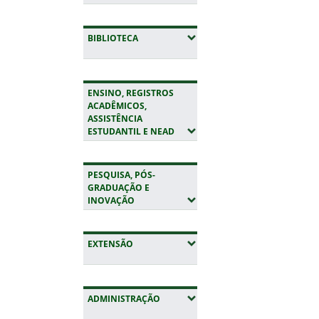
(EXPANDIR SUBMENUS)
BIBLIOTECA
ENSINO, REGISTROS
ACADÊMICOS,
ASSISTÊNCIA
(EXPANDIR SUBMENUS)
ESTUDANTIL E NEAD
PESQUISA, PÓS-
GRADUAÇÃO E
(EXPANDIR SUBMENUS)
INOVAÇÃO
(EXPANDIR SUBMENUS)
EXTENSÃO
(EXPANDIR SUBMENUS)
ADMINISTRAÇÃO