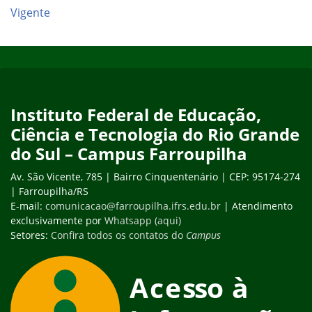
Vigente
Início do rodapé
Fim do conteúdo
Instituto Federal de Educação,
Ciência e Tecnologia do Rio Grande
do Sul – Campus Farroupilha
Av. São Vicente, 785 | Bairro Cinquentenário | CEP: 95174-274
| Farroupilha/RS
E-mail:
comunicacao@farroupilha.ifrs.edu.br
| Atendimento
exclusivamente por
Whatsapp (aqui)
Setores:
Confira todos os contatos do
Campus