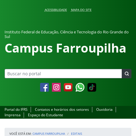
Pular para o conteúdo
ACESSIBILIDADE
MAPA DO SITE
Instituto Federal de Educação, Ciência e Tecnologia do Rio Grande do
Sul
Campus Farroupilha
Facebook
Instagram
YouTube
Whatsapp
Portal do IFRS
Contatos e horários dos setores
Ouvidoria
Imprensa
Espaço do Estudante
VOCÊ ESTÁ EM:
CAMPUS FARROUPILHA
EDITAIS