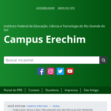
Pular para o conteúdo
ACESSIBILIDADE
MAPA DO SITE
Instituto Federal de Educação, Ciência e Tecnologia do Rio Grande do
Sul
Campus Erechim
Facebook
Instagram
Twitter
YouTube
Portal do IFRS
Contato
Ouvidoria
Imprensa
Site Antigo
VOCÊ ESTÁ EM:
CAMPUS ERECHIM
GERAL
PUBLICADO RESULTADO PRELIMINAR DAS MATRÍCULAS EM PRIMEIRA