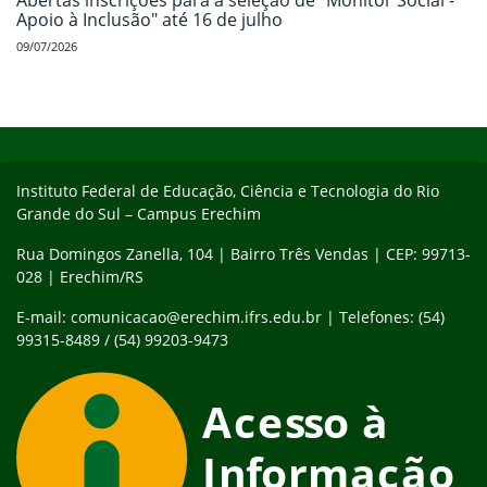
Abertas inscrições para a seleção de "Monitor Social -
Apoio à Inclusão" até 16 de julho
09/07/2026
Início do rodapé
Fim do conteúdo
Instituto Federal de Educação, Ciência e Tecnologia do Rio
Grande do Sul – Campus Erechim
Rua Domingos Zanella, 104 | Bairro Três Vendas | CEP: 99713-
028 | Erechim/RS
E-mail: comunicacao@erechim.ifrs.edu.br | Telefones: (54)
99315-8489 / (54) 99203-9473