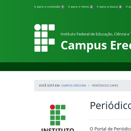
Pular para o conteúdo
Ir para o conteúdo
Ir para o menu
Ir para a busca
Ir 
1
2
3
Instituto Federal de Educação, Ciência e
Campus Ere
VOCÊ ESTÁ EM:
CAMPUS ERECHIM
PERIÓDICOS CAPES
Periódic
Início da navegação
IFRS
Início do conteúdo
O Portal de Periódi