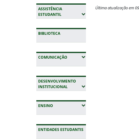
Última atualização em 0
ASSISTÊNCIA
(EXPANDIR SUBMENUS)
ESTUDANTIL
Fim do conteúdo
BIBLIOTECA
(EXPANDIR SUBMENUS)
COMUNICAÇÃO
DESENVOLVIMENTO
(EXPANDIR SUBMENUS)
INSTITUCIONAL
(EXPANDIR SUBMENUS)
ENSINO
ENTIDADES ESTUDANTIS