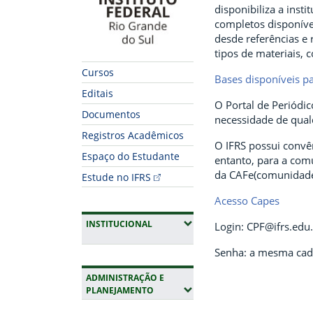
disponibiliza a inst
completos disponíve
desde referências e 
tipos de materiais, 
Cursos
Bases disponíveis p
Editais
O Portal de Periódic
Documentos
necessidade de qual
Registros Acadêmicos
O IFRS possui convên
Espaço do Estudante
entanto, para a comu
da CAFe(comunidade
Estude no IFRS
Acesso Capes
(EXPANDIR SUBMENUS)
INSTITUCIONAL
Login: CPF@ifrs.edu
Senha: a mesma cad
ADMINISTRAÇÃO E
(EXPANDIR SUBMENUS)
PLANEJAMENTO