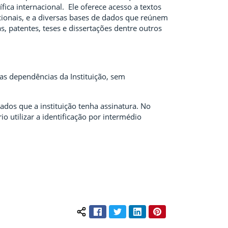
fica internacional. Ele oferece acesso a textos
cionais, e a diversas bases de dados que reúnem
, patentes, teses e dissertações dentre outros
nas dependências da Instituição, sem
ados que a instituição tenha assinatura. No
 utilizar a identificação por intermédio
Facebook
Twitter
LinkedIn
Pinterest
Compartilhar conteúdo: