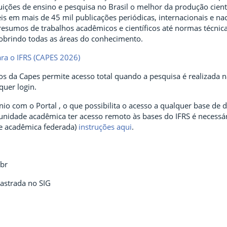
ituições de ensino e pesquisa no Brasil o melhor da produção cientí
is em mais de 45 mil publicações periódicas, internacionais e na
resumos de trabalhos acadêmicos e científicos até normas técnicas
cobrindo todas as áreas do conhecimento.
ara o IFRS (CAPES 2026)
os da Capes permite acesso total quando a pesquisa é realizada 
quer login.
io com o Portal , o que possibilita o acesso a qualquer base de d
nidade acadêmica ter acesso remoto às bases do IFRS é necessário
 acadêmica federada)
instruções aqui
.
.br
astrada no SIG