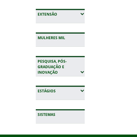
(EXPANDIR SUBMENUS)
EXTENSÃO
MULHERES MIL
PESQUISA, PÓS-
GRADUAÇÃO E
(EXPANDIR SUBMENUS)
INOVAÇÃO
(EXPANDIR SUBMENUS)
ESTÁGIOS
SISTEMAS
Início do rodapé
Fim da navegação