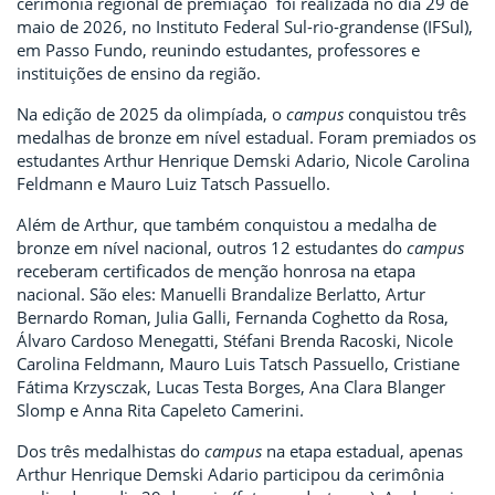
cerimônia regional de premiação foi realizada no dia 29 de
maio de 2026, no Instituto Federal Sul-rio-grandense (IFSul),
em Passo Fundo, reunindo estudantes, professores e
instituições de ensino da região.
Na edição de 2025 da olimpíada, o
campus
conquistou três
medalhas de bronze em nível estadual. Foram premiados os
estudantes Arthur Henrique Demski Adario, Nicole Carolina
Feldmann e Mauro Luiz Tatsch Passuello.
Além de Arthur, que também conquistou a medalha de
bronze em nível nacional, outros 12 estudantes do
campus
receberam certificados de menção honrosa na etapa
nacional. São eles: Manuelli Brandalize Berlatto, Artur
Bernardo Roman, Julia Galli, Fernanda Coghetto da Rosa,
Álvaro Cardoso Menegatti, Stéfani Brenda Racoski, Nicole
Carolina Feldmann, Mauro Luis Tatsch Passuello, Cristiane
Fátima Krzysczak, Lucas Testa Borges, Ana Clara Blanger
Slomp e Anna Rita Capeleto Camerini.
Dos três medalhistas do
campus
na etapa estadual, apenas
Arthur Henrique Demski Adario participou da cerimônia