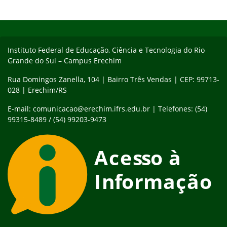
Início do rodapé
Fim do conteúdo
Instituto Federal de Educação, Ciência e Tecnologia do Rio
Grande do Sul – Campus Erechim
Rua Domingos Zanella, 104 | Bairro Três Vendas | CEP: 99713-
028 | Erechim/RS
E-mail: comunicacao@erechim.ifrs.edu.br | Telefones: (54)
99315-8489 / (54) 99203-9473