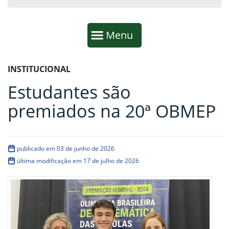
Início da navegação
Mostrar
Menu
Fim da navegação
Início do conteúdo
INSTITUCIONAL
Estudantes são
premiados na 20ª OBMEP
publicado em 03 de junho de 2026
última modificação em 17 de julho de 2026