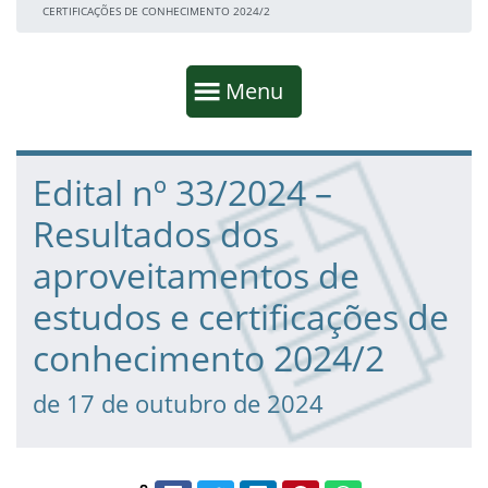
CERTIFICAÇÕES DE CONHECIMENTO 2024/2
Início da navegação
Mostrar
Menu
Fim da navegação
Início do conteúdo
Edital nº 33/2024 –
Resultados dos
aproveitamentos de
estudos e certificações de
conhecimento 2024/2
de 17 de outubro de 2024