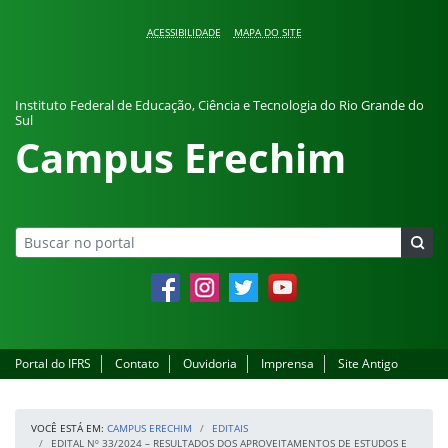
Pular para o conteúdo
ACESSIBILIDADE
MAPA DO SITE
Instituto Federal de Educação, Ciência e Tecnologia do Rio Grande do
Sul
Campus Erechim
Facebook
Instagram
Twitter
YouTube
Portal do IFRS
Contato
Ouvidoria
Imprensa
Site Antigo
VOCÊ ESTÁ EM:
CAMPUS ERECHIM
EDITAIS
EDITAL Nº 33/2024 – RESULTADOS DOS APROVEITAMENTOS DE ESTUDOS E