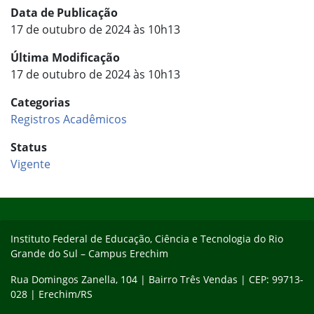
Data de Publicação
17 de outubro de 2024 às 10h13
Última Modificação
17 de outubro de 2024 às 10h13
Categorias
Registros Acadêmicos
Status
Vigente
Início do rodapé
Fim do conteúdo
Instituto Federal de Educação, Ciência e Tecnologia do Rio
Grande do Sul – Campus Erechim
Rua Domingos Zanella, 104 | Bairro Três Vendas | CEP: 99713-
028 | Erechim/RS