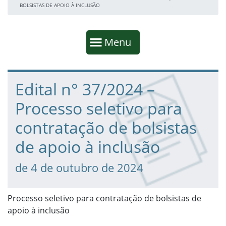
BOLSISTAS DE APOIO À INCLUSÃO
Início da navegação
Mostrar
Menu
Fim da navegação
Início do conteúdo
Edital n° 37/2024 –
Processo seletivo para
contratação de bolsistas
de apoio à inclusão
de 4 de outubro de 2024
Processo seletivo para contratação de bolsistas de
apoio à inclusão