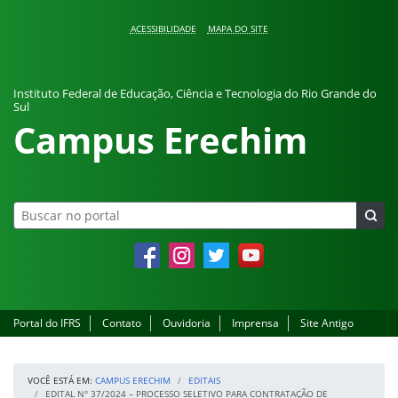
Pular para o conteúdo
ACESSIBILIDADE
MAPA DO SITE
Instituto Federal de Educação, Ciência e Tecnologia do Rio Grande do
Sul
Campus Erechim
Facebook
Instagram
Twitter
YouTube
Portal do IFRS
Contato
Ouvidoria
Imprensa
Site Antigo
VOCÊ ESTÁ EM:
CAMPUS ERECHIM
EDITAIS
EDITAL N° 37/2024 – PROCESSO SELETIVO PARA CONTRATAÇÃO DE