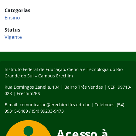
Categorias
Ensino
Status
Vigente
Início do rodapé
Fim do conteúdo
Instituto Federal de Educação, Ciência e Tecnologia do Rio
Grande do Sul – Campus Erechim
Rua Domingos Zanella, 104 | Bairro Três Vendas | CEP: 99713-
028 | Erechim/RS
E-mail: comunicacao@erechim.ifrs.edu.br | Telefones: (54)
99315-8489 / (54) 99203-9473