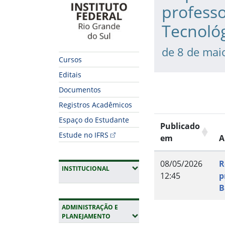
professo
Tecnoló
de 8 de mai
Cursos
Editais
Documentos
Registros Acadêmicos
Espaço do Estudante
Publicado
Estude no IFRS
em
A
08/05/2026
R
(EXPANDIR SUBMENUS)
INSTITUCIONAL
12:45
p
B
ADMINISTRAÇÃO E
Fim do conteúdo
(EXPANDIR SUBMENUS)
PLANEJAMENTO