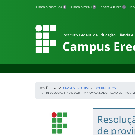
Pular para o conteúdo
Ir para o conteúdo
Ir para o menu
Ir para a busca
Ir 
1
2
3
Instituto Federal de Educação, Ciência e
Campus Ere
VOCÊ ESTÁ EM:
CAMPUS ERECHIM
DOCUMENTOS
RESOLUÇÃO Nº 01/2026 – APROVA A SOLICITAÇÃO DE PROVI
Início da navegação
IFRS
Início do conteúdo
Resoluçã
de provi