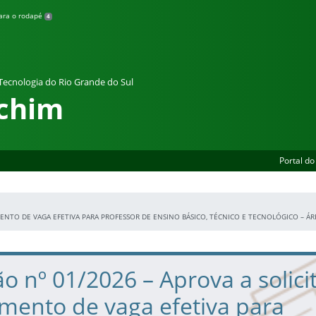
para o rodapé
4
 Tecnologia do Rio Grande do Sul
chim
Portal do
MENTO DE VAGA EFETIVA PARA PROFESSOR DE ENSINO BÁSICO, TÉCNICO E TECNOLÓGICO – Á
o nº 01/2026 – Aprova a solici
mento de vaga efetiva para