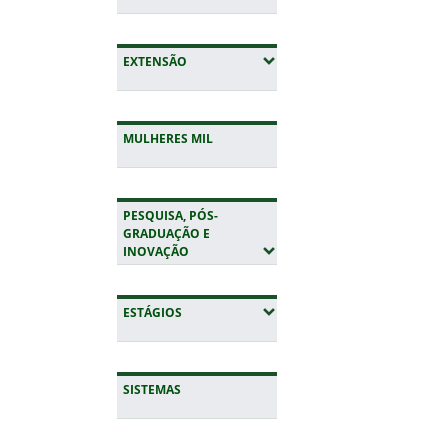
(EXPANDIR SUBMENUS)
EXTENSÃO
MULHERES MIL
PESQUISA, PÓS-
GRADUAÇÃO E
(EXPANDIR SUBMENUS)
INOVAÇÃO
(EXPANDIR SUBMENUS)
ESTÁGIOS
SISTEMAS
Início do rodapé
Fim da navegação