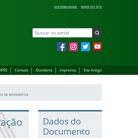
ACESSIBILIDADE
MAPA DO SITE
Facebook
Instagram
Twitter
YouTube
 IFRS
Contato
Ouvidoria
Imprensa
Site Antigo
REA DE MATEMÁTICA
tação
Dados do
Documento