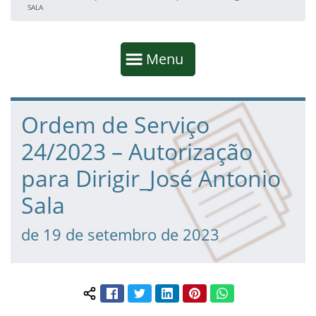
SALA
Início da navegação
Mostrar
Menu
Fim da navegação
Início do conteúdo
Ordem de Serviço
24/2023 – Autorização
para Dirigir_José Antonio
Sala
de 19 de setembro de 2023
Facebook
Twitter
LinkedIn
Pinterest
WhatsApp
Compartilhar conteúdo: