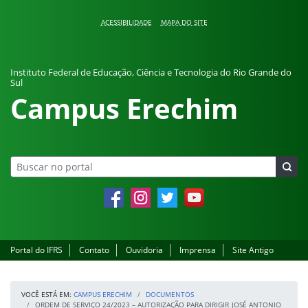
Pular para o conteúdo
ACESSIBILIDADE
MAPA DO SITE
Instituto Federal de Educação, Ciência e Tecnologia do Rio Grande do
Sul
Campus Erechim
Facebook
Instagram
Twitter
YouTube
Portal do IFRS
Contato
Ouvidoria
Imprensa
Site Antigo
VOCÊ ESTÁ EM:
CAMPUS ERECHIM
DOCUMENTOS
ORDEM DE SERVIÇO 24/2023 – AUTORIZAÇÃO PARA DIRIGIR_JOSÉ ANTONIO