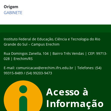
Origem
GABINETE
Início do rodapé
Fim do conteúdo
Instituto Federal de Educação, Ciência e Tecnologia do Rio
Grande do Sul – Campus Erechim
Rua Domingos Zanella, 104 | Bairro Três Vendas | CEP: 99713-
028 | Erechim/RS
E-mail: comunicacao@erechim.ifrs.edu.br | Telefones: (54)
99315-8489 / (54) 99203-9473