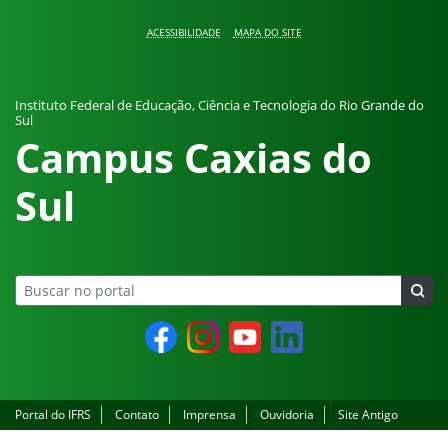
Pular para o conteúdo
ACESSIBILIDADE
MAPA DO SITE
Instituto Federal de Educação, Ciência e Tecnologia do Rio Grande do
Sul
Campus Caxias do
Sul
Facebook
Instagram
YouTube
LinkedIn
Portal do IFRS
Contato
Imprensa
Ouvidoria
Site Antigo