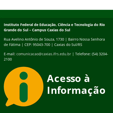
Início do rodapé
Fim do conteúdo
Instituto Federal de Educação, Ciência e Tecnologia do Rio
Grande do Sul – Campus Caxias do Sul
Rua Avelino Antônio de Souza, 1730 | Bairro Nossa Senhora
de Fátima | CEP: 95043-700 | Caxias do Sul/RS
E-mail:
comunicacao@caxias.ifrs.edu.br
| Telefone: (54) 3204-
2100