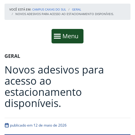
VOCÊ ESTÁ EM:
CAMPUS CAXIAS DO SUL
GERAL
NOVOS ADESIVOS PARA ACESSO AO ESTACIONAMENTO DISPONÍVEIS.
Início da navegação
Mostrar
Menu
Fim da navegação
Início do conteúdo
GERAL
Novos adesivos para
acesso ao
estacionamento
disponíveis.
publicado em 12 de maio de 2026