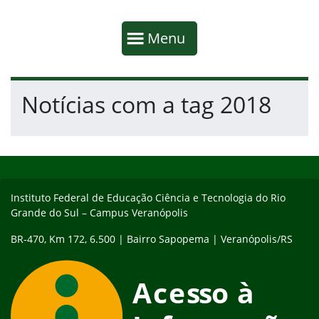
Início da navegação
Mostrar
Menu
Fim da navegação
Início do conteúdo
Notícias com a tag 2018
Início do rodapé
Fim do conteúdo
Instituto Federal de Educação Ciência e Tecnologia do Rio
Grande do Sul – Campus Veranópolis
BR-470, Km 172, 6.500 | Bairro Sapopema | Veranópolis/RS