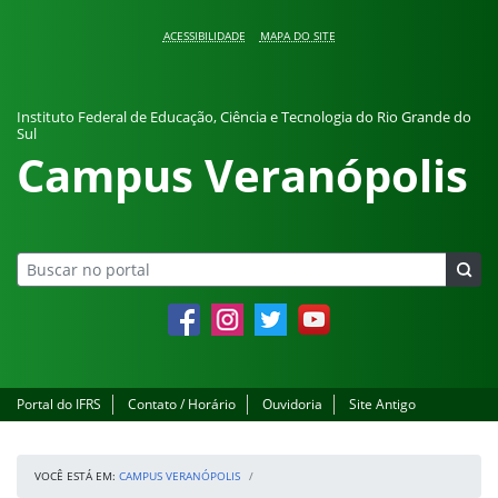
Pular para o conteúdo
ACESSIBILIDADE
MAPA DO SITE
Instituto Federal de Educação, Ciência e Tecnologia do Rio Grande do
Sul
Campus Veranópolis
Facebook
Instagram
Twitter
YouTube
Portal do IFRS
Contato / Horário
Ouvidoria
Site Antigo
VOCÊ ESTÁ EM:
CAMPUS VERANÓPOLIS