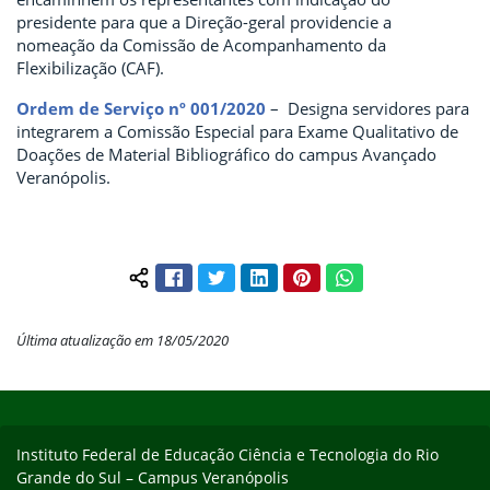
presidente para que a Direção-geral providencie a
nomeação da Comissão de Acompanhamento da
Flexibilização (CAF).
Ordem de Serviço nº 001/2020
– Designa servidores para
integrarem a Comissão Especial para Exame Qualitativo de
Doações de Material Bibliográfico do campus Avançado
Veranópolis.
Facebook
Twitter
LinkedIn
Pinterest
WhatsApp
Compartilhar conteúdo:
Última atualização em 18/05/2020
Início do rodapé
Fim do conteúdo
Instituto Federal de Educação Ciência e Tecnologia do Rio
Grande do Sul – Campus Veranópolis