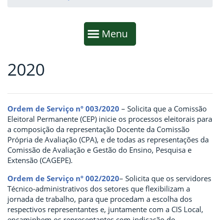
Início da navegação
Mostrar
Menu
2020
Fim da navegação
Início do conteúdo
Ordem de Serviço nº 003/2020
– Solicita que a Comissão
Eleitoral Permanente (CEP) inicie os processos eleitorais para
a composição da representação Docente da Comissão
Própria de Avaliação (CPA), e de todas as representações da
Comissão de Avaliação e Gestão do Ensino, Pesquisa e
Extensão (CAGEPE).
Ordem de Serviço nº 002/2020
– Solicita que os servidores
Técnico-administrativos dos setores que flexibilizam a
jornada de trabalho, para que procedam a escolha dos
respectivos representantes e, juntamente com a CIS Local,
encaminhem os representantes com indicação do