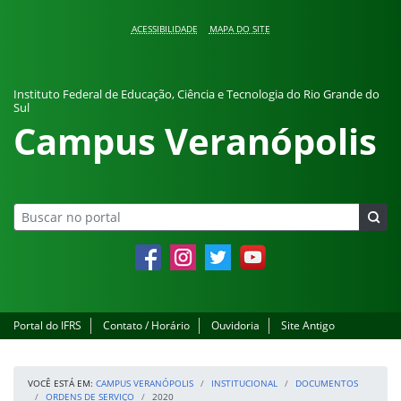
Pular para o conteúdo
ACESSIBILIDADE
MAPA DO SITE
Instituto Federal de Educação, Ciência e Tecnologia do Rio Grande do
Sul
Campus Veranópolis
Facebook
Instagram
Twitter
YouTube
Portal do IFRS
Contato / Horário
Ouvidoria
Site Antigo
VOCÊ ESTÁ EM:
CAMPUS VERANÓPOLIS
INSTITUCIONAL
DOCUMENTOS
ORDENS DE SERVIÇO
2020