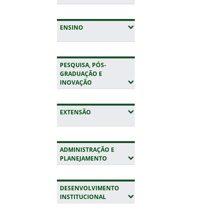
(EXPANDIR SUBMENUS)
ENSINO
PESQUISA, PÓS-
GRADUAÇÃO E
(EXPANDIR SUBMENUS)
INOVAÇÃO
(EXPANDIR SUBMENUS)
EXTENSÃO
ADMINISTRAÇÃO E
(EXPANDIR SUBMENUS)
PLANEJAMENTO
DESENVOLVIMENTO
(EXPANDIR SUBMENUS)
INSTITUCIONAL
Início do rodapé
Fim da navegação