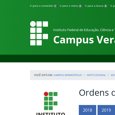
Pular para o conteúdo
Ir para o conteúdo
Ir para o menu
Ir para a busca
Ir 
1
2
3
Instituto Federal de Educação, Ciência e
Campus Ver
VOCÊ ESTÁ EM:
CAMPUS VERANÓPOLIS
INSTITUCIONAL
DO
Ordens d
Início da navegação
IFRS
Início do conteúdo
2018
2019