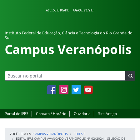
Pular para o conteúdo
ACESSIBILIDADE
MAPA DO SITE
Instituto Federal de Educação, Ciência e Tecnologia do Rio Grande do
Sul
Campus Veranópolis
Facebook
Instagram
Twitter
YouTube
Portal do IFRS
Contato / Horário
Ouvidoria
Site Antigo
VOCÊ ESTÁ EM:
CAMPUS VERANÓPOLIS
EDITAIS
EDITAL IFRS CAMPUS AVANÇADO VERANÓPOLIS Nº 02/2024 – SELEÇÃO DE