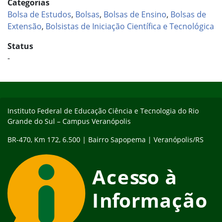
Categorias
Bolsa de Estudos
,
Bolsas
,
Bolsas de Ensino
,
Bolsas de
Extensão
,
Bolsistas de Iniciação Científica e Tecnológica
Status
-
Início do rodapé
Fim do conteúdo
Instituto Federal de Educação Ciência e Tecnologia do Rio
Grande do Sul – Campus Veranópolis
BR-470, Km 172, 6.500 | Bairro Sapopema | Veranópolis/RS