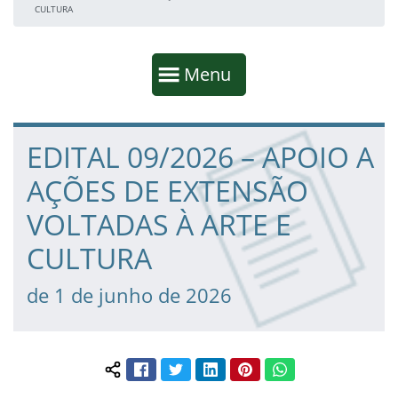
CULTURA
Início da navegação
Mostrar
Menu
Fim da navegação
Início do conteúdo
EDITAL 09/2026 – APOIO A
AÇÕES DE EXTENSÃO
VOLTADAS À ARTE E
CULTURA
de 1 de junho de 2026
Facebook
Twitter
LinkedIn
Pinterest
WhatsApp
Compartilhar conteúdo: