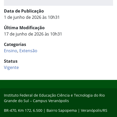
Data de Publicação
1 de junho de 2026 às 10h31
Última Modificação
17 de junho de 2026 às 10h31
Categorias
Ensino
,
Extensão
Status
Vigente
Início do rodapé
Fim do conteúdo
Instituto Federal de Educação Ciência e Tecnologia do Rio
Grande do Sul – Campus Veranópolis
BR-470, Km 172, 6.500 | Bairro Sapopema | Veranópolis/RS