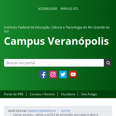
Pular para o conteúdo
ACESSIBILIDADE
MAPA DO SITE
Instituto Federal de Educação, Ciência e Tecnologia do Rio Grande do
Sul
Campus Veranópolis
Facebook
Instagram
Twitter
YouTube
Portal do IFRS
Contato / Horário
Ouvidoria
Site Antigo
VOCÊ ESTÁ EM:
CAMPUS VERANÓPOLIS
EDITAIS
EDITAL 09/2026 – APOIO A AÇÕES DE EXTENSÃO VOLTADAS À ARTE E