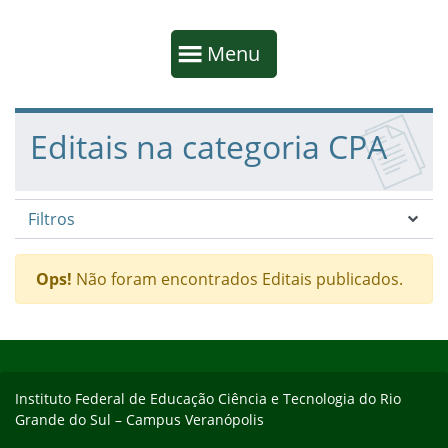
Início da navegação
Mostrar
Menu
Fim da navegação
Início do conteúdo
Editais na categoria CPA
Filtros
Ops!
Não foram encontrados Editais publicados.
Início do rodapé
Fim do conteúdo
Instituto Federal de Educação Ciência e Tecnologia do Rio
Grande do Sul – Campus Veranópolis