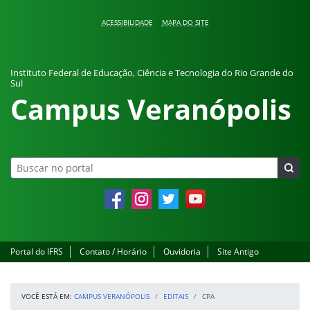
Pular para o conteúdo
ACESSIBILIDADE
MAPA DO SITE
Instituto Federal de Educação, Ciência e Tecnologia do Rio Grande do
Sul
Campus Veranópolis
Facebook
Instagram
Twitter
YouTube
Portal do IFRS
Contato / Horário
Ouvidoria
Site Antigo
VOCÊ ESTÁ EM:
CAMPUS VERANÓPOLIS
EDITAIS
CPA