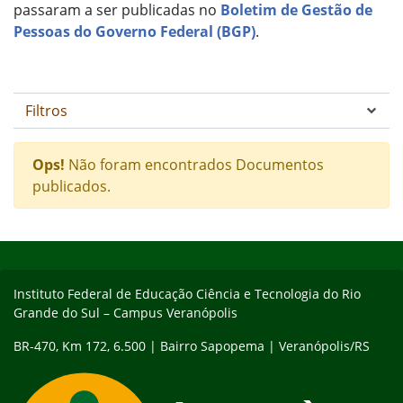
passaram a ser publicadas no
Boletim de Gestão de
Pessoas do Governo Federal (BGP)
.
Filtros
Ops!
Não foram encontrados Documentos
publicados.
Início do rodapé
Fim do conteúdo
Instituto Federal de Educação Ciência e Tecnologia do Rio
Grande do Sul – Campus Veranópolis
BR-470, Km 172, 6.500 | Bairro Sapopema | Veranópolis/RS