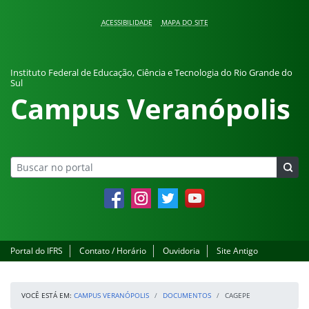
Pular para o conteúdo
ACESSIBILIDADE
MAPA DO SITE
Instituto Federal de Educação, Ciência e Tecnologia do Rio Grande do
Sul
Campus Veranópolis
Facebook
Instagram
Twitter
YouTube
Portal do IFRS
Contato / Horário
Ouvidoria
Site Antigo
VOCÊ ESTÁ EM:
CAMPUS VERANÓPOLIS
DOCUMENTOS
CAGEPE