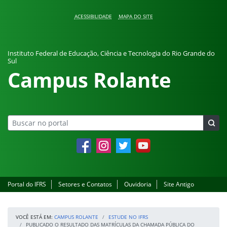
Pular para o conteúdo
ACESSIBILIDADE
MAPA DO SITE
Instituto Federal de Educação, Ciência e Tecnologia do Rio Grande do
Sul
Campus Rolante
Facebook
Instagram
Twitter
YouTube
Portal do IFRS
Setores e Contatos
Ouvidoria
Site Antigo
VOCÊ ESTÁ EM:
CAMPUS ROLANTE
ESTUDE NO IFRS
PUBLICADO O RESULTADO DAS MATRÍCULAS DA CHAMADA PÚBLICA DO