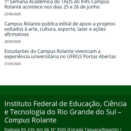
1ª Semana Acadêmica do TADS do IFRS Campus
Rolante acontece nos dias 25 e 26 de junho
22/06/2026
Campus Rolante publica edital de apoio a projetos
voltados à arte, cultura, esporte, lazer e ações
afirmativas
26/05/2026
Estudantes do Campus Rolante vivenciam a
experiência universitária no UFRGS Portas Abertas
21/05/2026
Início do rodapé
Fim do conteúdo
Instituto Federal de Educação, Ciência
Endereço
e Tecnologia do Rio Grande do Sul –
Campus
Rolante
Rodovia RS-239, Km 68, Nº 3505 (Estrada Taquara/Rolante) |