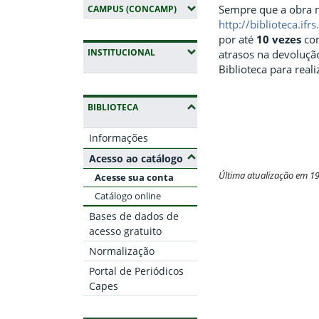
Sempre que a obra n
(EXPANDIR SUBMENUS)
CAMPUS (CONCAMP)
http://biblioteca.if
por até
10 vezes
con
(EXPANDIR SUBMENUS)
INSTITUCIONAL
atrasos na devolução
Biblioteca para real
(OCULTAR SUBMENUS)
BIBLIOTECA
Informações
(Ocultar submenus)
Acesso ao catálogo
Última atualização em 1
Acesse sua conta
Catálogo online
Fim do conteúdo
Bases de dados de
acesso gratuito
Normalização
Portal de Periódicos
Capes