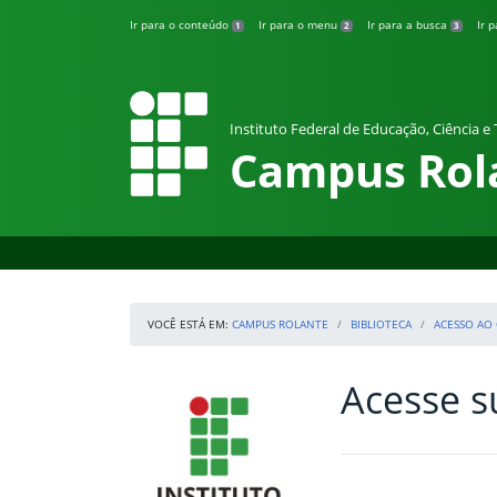
Pular para o conteúdo
Ir para o conteúdo
Ir para o menu
Ir para a busca
Ir 
1
2
3
Instituto Federal de Educação, Ciência e
Campus Rol
VOCÊ ESTÁ EM:
CAMPUS ROLANTE
BIBLIOTECA
ACESSO AO
Acesse s
Início da navegação
IFRS
Início do conteúdo