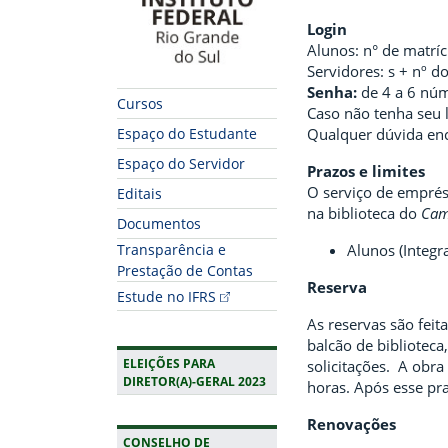
Login
Alunos: n° de matrí
Servidores: s + nº d
Senha:
de 4 a 6 núm
Cursos
Caso não tenha seu l
Qualquer dúvida en
Espaço do Estudante
Espaço do Servidor
Prazos e limites
O serviço de emprést
Editais
na biblioteca do
Ca
Documentos
Alunos (Integr
Transparência e
Prestação de Contas
Reserva
Estude no IFRS
As reservas são feit
balcão de bibliotec
ELEIÇÕES PARA
solicitações. A obra
DIRETOR(A)-GERAL 2023
horas. Após esse pr
Renovações
CONSELHO DE