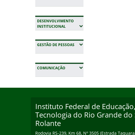
DESENVOLVIMENTO
(EXPANDIR SUBMENUS)
INSTITUCIONAL
(EXPANDIR SUBMENUS)
GESTÃO DE PESSOAS
(EXPANDIR SUBMENUS)
COMUNICAÇÃO
Início do rodapé
Fim da navegação
Instituto Federal de Educação,
Endereço
Tecnologia do Rio Grande do 
Rolante
Rodovia RS-239, Km 68, Nº 3505 (Estrada Taquara