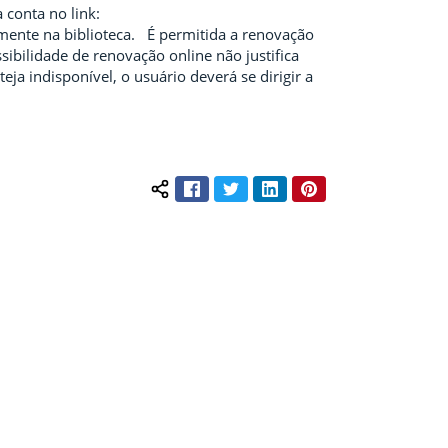
 conta no link:
mente na biblioteca. É permitida a renovação
ibilidade de renovação online não justifica
ja indisponível, o usuário deverá se dirigir a
Facebook
Twitter
LinkedIn
Pinterest
Compartilhar conteúdo: