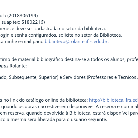
cula (2018306199)
o suap (ex: S1802216)
eros e deve ser cadastrada no setor da biblioteca.
ogin e senha configurados, solicite no setor da Biblioteca.
caminhe e-mail para:
biblioteca@rolante.ifrs.edu.br
.
imo de material bibliográfico destina-se a todos os alunos, prof
mpus
Rolante:
ado, Subsequente, Superior) e Servidores (Professores e Técnicos A
as no link do catálogo online da biblioteca:
http://biblioteca.ifrs.
a, quando as obras não estiverem disponíveis. A reserva é nomin
 em reserva, quando devolvida à Biblioteca, estará disponível para
azo a mesma será liberada para o usuário seguinte.