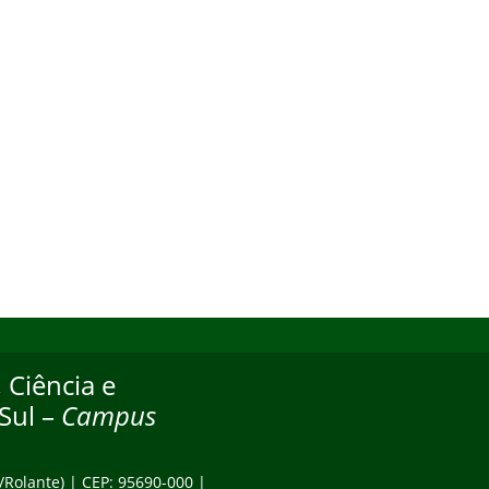
 Ciência e
Sul –
Campus
/Rolante) | CEP: 95690-000 |